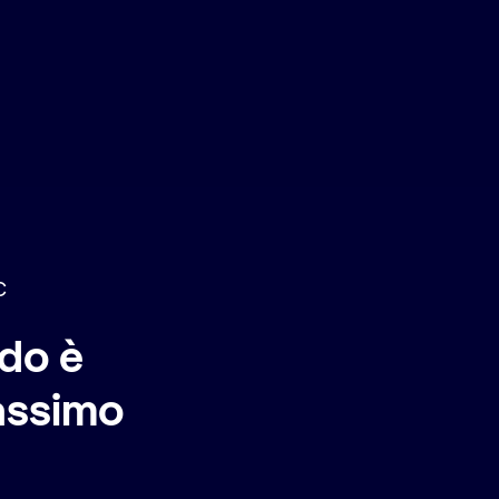
C
do è
massimo