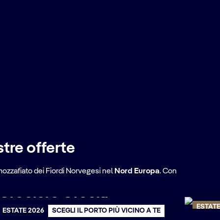
stre offerte
mozzafiato dei Fiordi Norvegesi nel
Nord Europa
. Con
MSC
Crociere Grecia
ESTATE
ESTATE 2026
SCEGLI IL PORTO PIÙ VICINO A TE