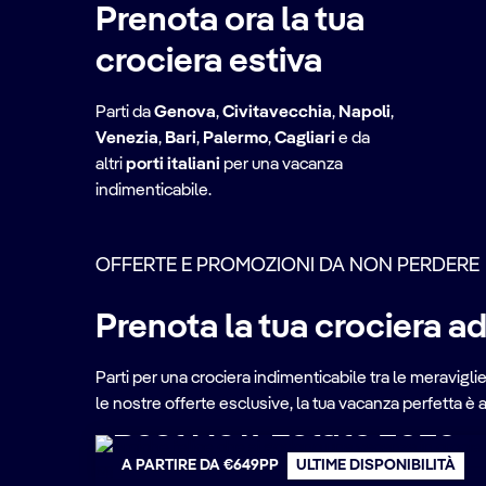
Prenota ora la tua
crociera estiva
Parti da
Genova
,
Civitavecchia
,
Napoli
,
Venezia
,
Bari
,
Palermo
,
Cagliari
e da
altri
porti italiani
per una vacanza
indimenticabile.
OFFERTE E PROMOZIONI DA NON PERDERE
Prenota la tua crociera ad
Parti per una crociera indimenticabile tra le meravigli
le nostre offerte esclusive, la tua vacanza perfetta è a 
Best Now Estate 2026
A PARTIRE DA €649PP
ULTIME DISPONIBILITÀ