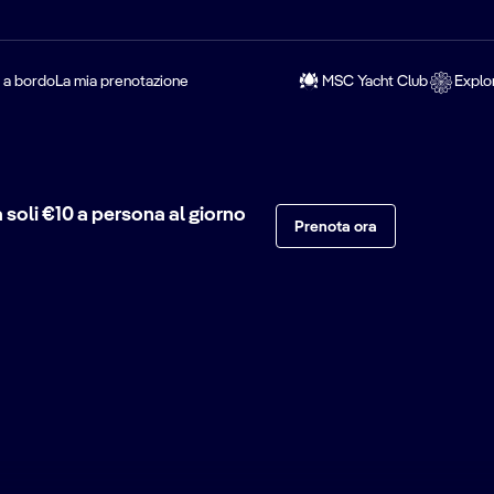
a a bordo
La mia prenotazione
MSC Yacht Club
Explo
soli €10 a persona al giorno
Prenota ora