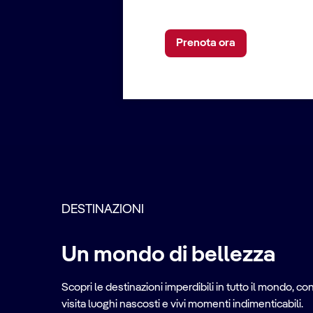
Prenota ora
DESTINAZIONI
Un mondo di bellezza
Mediterraneo Orient
Scopri le destinazioni imperdibili in tutto il mondo, con
Città storiche, isole meravigliose e cucin
visita luoghi nascosti e vivi momenti indimenticabili.