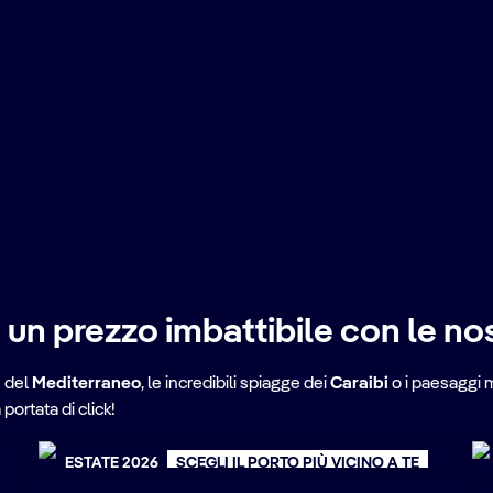
 un prezzo imbattibile con le no
Crociere Spagna e
e del
Mediterraneo
, le incredibili spiagge dei
Caraibi
o i paesaggi 
Francia
portata di click!
ESTATE 2026
SCEGLI IL PORTO PIÙ VICINO A TE