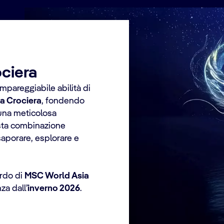
ociera
mpareggiabile abilità di
la Crociera
, fondendo
 una meticolosa
esta combinazione
saporare, esplorare e
ordo di
MSC World Asia
nza dall’
inverno 2026
.