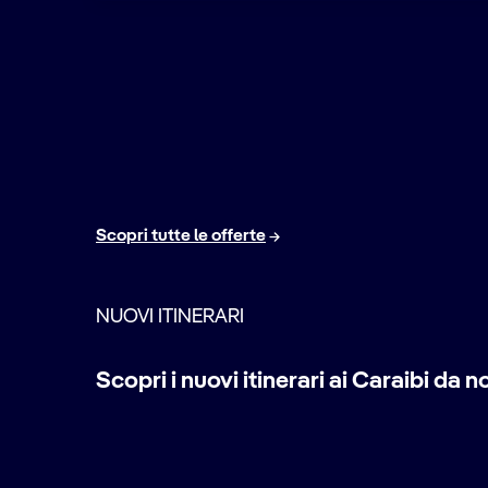
Scopri tutte le offerte
NUOVI ITINERARI
Scopri i nuovi itinerari ai Caraibi d
Repubblica Dominicana, v
NUOVA DESTINAZIONE
Prenota ora