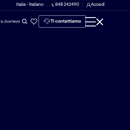
Italia - Italiano
848 242490
Accedi
Ti contattiamo
ra Journeys