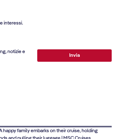
 interessi.
ng, notizie e
Invia
- 15% QUOTA CROCIERA PRIMO BAMBINO
Crociere per genitori single