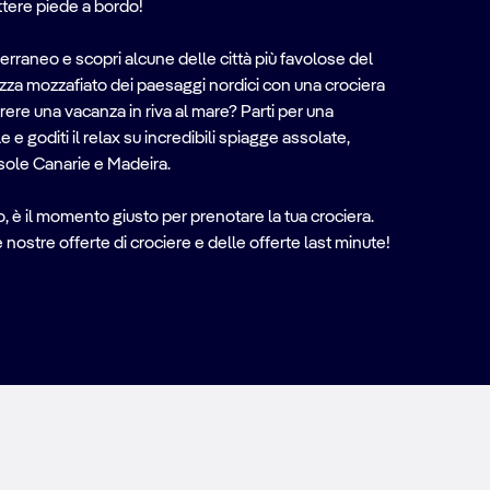
ttere piede a bordo!
erraneo e scopri alcune delle città più favolose del
za mozzafiato dei paesaggi nordici con una crociera
rere una vacanza in riva al mare? Parti per una
le e goditi il relax su incredibili spiagge assolate,
Isole Canarie e Madeira.
o, è il momento giusto per prenotare la tua crociera.
 nostre offerte di crociere e delle offerte last minute!