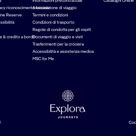
à
Informazioni precontrattuali
Cataloghi Online
vacy riconoscimento facciale
Assicurazione di viaggio
ine Reserve
Termini e condizioni
ssibilità
Condizioni di trasporto
Regole di condotta per gli ospiti
e & credito a bordo
Documenti di viaggio e visti
Trasferimenti per la crociera
Accessibilità e assistenza medica
MSC for Me
.
Coo