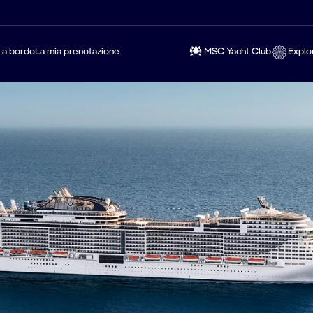
a a bordo
La mia prenotazione
MSC Yacht Club
Explo