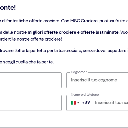
zonte!
e di fantastiche offerte crociere. Con MSC Crociere, puoi usufruire di
va delle nostre
migliori offerte crociere
e
offerte last minute
. Vu
rderti le nostre offerte crociere!
trovare l’offerta perfetta per la tua crociera, senza dover aspettare i
e scegli quella che fa per te.
Cognome *
Numero di telefono
+39
Italia
+39