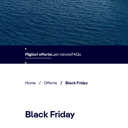
Migliori offerte
Last minute
FAQs
Home
/
Offerte
/
Black Friday
Black Friday