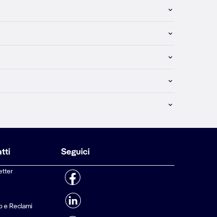
tti
Seguici
etter
o e Reclami