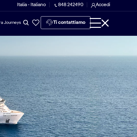
Italia - Italiano
848 242490
Accedi
Ti contattiamo
ra Journeys