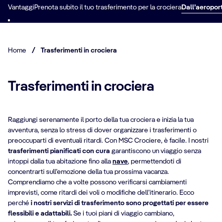
Vantaggi
Prenota subito il tuo trasferimento per la crociera
Dall’aeroport
Home
/
Trasferimenti in crociera
Trasferimenti in crociera
Raggiungi serenamente il porto della tua crociera e inizia la tua
avventura, senza lo stress di dover organizzare i trasferimenti o
preoccuparti di eventuali ritardi. Con MSC Crociere, è facile. I nostri
trasferimenti pianificati con cura
garantiscono un viaggio senza
intoppi dalla tua abitazione fino alla
nave
, permettendoti di
concentrarti sull’emozione della tua prossima vacanza.
Comprendiamo che a volte possono verificarsi cambiamenti
imprevisti, come ritardi dei voli o modifiche dell’itinerario. Ecco
perché
i nostri servizi di trasferimento sono progettati per essere
flessibili e adattabili.
Se i tuoi piani di viaggio cambiano,