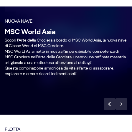
NUOVA NAVE
MSC World Asia
Scopri l’Arte della Crociera a bordo di MSC World Asia, la nuova nave
P
di Classe World di MSC Crociere.
MSC World Asia mette in mostra l’impareggiabile competenza di
e
L'arte della crociera
F
MSC Crociere nell’Arte della Crociera, unendo una raffinata maestria
artigianale a una meticolosa attenzione ai dettagli.
Questa combinazione armoniosa dà vita all’arte di assaporare,
esplorare e creare ricordi indimenticabili.
Scopri MSC World Asia
FLOTTA