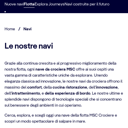
Nuove navi
Flotta
Explora Journeys
Navi costruite per il futuro
Home
/
Navi
Le nostre navi
Grazie alla continua crescita e al progressivo miglioramento della
nostra flotta, ogni
nave da crociera MSC
offre ai suoi ospiti una
vasta gamma di caratteristiche uniche da esplorare. Unendo
eleganza classica ad innovazione, le nostre navi da crociera offrono il
massimo del
comfort
, della
cucina ristorazione
, dell’
innovazione
,
dell’
intrattenimento
, e
della esperienza di bordo
. Le nostre ultime e
splendide navi dispongono di tecnologie speciali che si concentrano
sul benessere degli ambienti in cui operiamo.
Cerca, esplora, e scegli oggi una nave della flotta MSC Crociere e
scopri un modo spettacolare di salpare in mare.