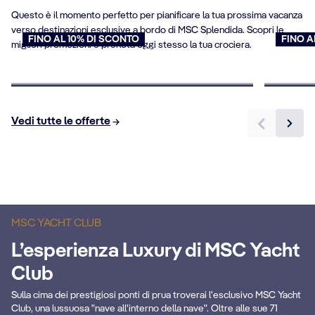
Questo è il momento perfetto per pianificare la tua prossima vacanza
verso destinazioni esclusive a bordo di MSC Splendida. Scopri le
FINO AL 10% DI SCONTO
FINO A
migliori promozioni e prenota oggi stesso la tua crociera.
Crociere per over 65
Offert
Prenota ora
Prenota
Vedi tutte le offerte
MSC YACHT CLUB
L’esperienza Luxury di MSC Yacht
Solarium e Piscina
B
Club
Un’area esterna esclusiva e lussuosa, con
Sulla cima dei prestigiosi ponti di prua troverai l'esclusivo MSC Yacht
rea
una piscina affascinante e un ampio
Pa
Club, una lussuosa "nave all'interno della nave". Oltre alle sue 71