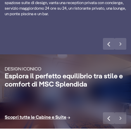
.
solarium.
dis
spaziose suite di design, vanta una reception privata con concierge,
servizio maggiordomo 24 ore su 24, un ristorante privato, una lounge,
un ponte piscina e un bar.
Scopri di più
DETTAGLI CABINA
MSC Yacht Club
DE
Suite
S
Goditi una crociera di lusso
indimenticabile con servizio maggiordomo
Ren
DESIGN ICONICO
24 ore su 24, concierge dedicato, bevande
go
Esplora il perfetto equilibrio tra stile e
r
extra premium, pacchetti Internet e un
sp
comfort di MSC Splendida
sacco di altri vantaggi.
van
Scopri di più
Sco
Scopri tutte le Cabine e Suite