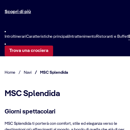
Scopri di più
Intro
Itinerari
Caratteristiche principali
Intrattenimento
Ristoranti e Buffet
Trova una crociera
Home
/
Navi
/
MSC Splendida
MSC Splendida
Giorni spettacolari
MSC Splendida ti porterà con comfort, stile ed eleganza verso le
destinazioni più affascinanti al mondo, a bordo di quella che già di per