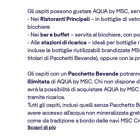
Gli ospiti possono gustare AQUA by MSC, servi
- Nei
Ristoranti Principali
– in bottiglie di vetro 
bicchiere
- Nei
bar e buffet
– servita al bicchiere, con pos
- Alle
stazioni di ricarica
– ideali per bottiglie ri
incluse le bottiglie riutilizzabili brandizzate 
titolari di Pacchetti Bevande), oppure con la p
Gli ospiti con un
Pacchetto Bevande
potranno
illimitata
di AQUA by MSC. Chi non dispone d
avrà la possibilità di acquistare AQUA by MSC in
tramite ricarica.
Tutti gli ospiti, inclusi quelli senza Pacchett
avere accesso all’acqua non mineralizzata gratu
come da tradizione a bordo delle navi MSC Cr
Scopri di più