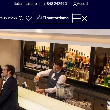
Italia - Italiano
848 242490
Accedi
Ti contattiamo
ra Journeys