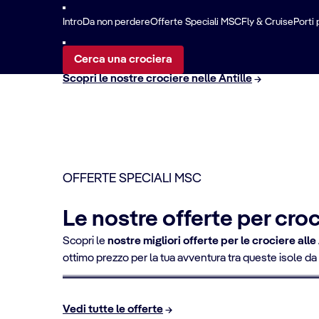
Crociera in Martinica
Ba
Intro
Da non perdere
Offerte Speciali MSC
Fly & Cruise
Porti 
Cerca una crociera
Scopri le nostre crociere nelle Antille
OFFERTE SPECIALI MSC
Le nostre offerte per croc
Scopri le
nostre migliori offerte per le crociere alle
FINO AL 10% DI SCONTO
ottimo prezzo per la tua avventura tra queste isole d
Crociere per over 65
Vedi tutte le offerte