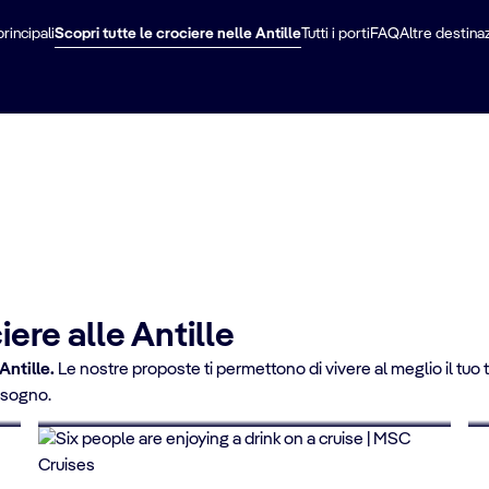
rbados
Crociera in Gu
principali
Scopri tutte le crociere nelle Antille
Tutti i porti
FAQ
Altre destinaz
iere alle Antille
 Antille.
Le nostre proposte ti permettono di vivere al meglio il tuo t
FINO AL 10% DI SCONTO
a sogno.
Offerte crociere per giovani