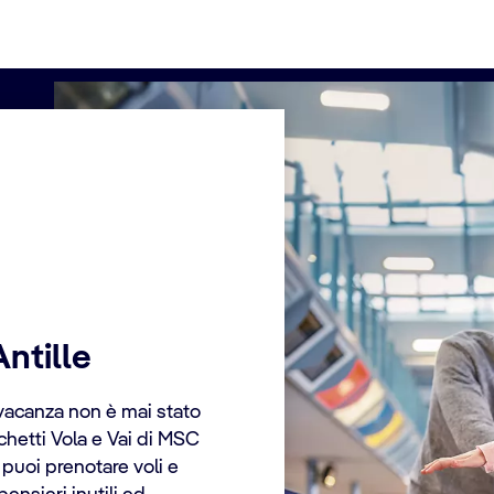
Vola e Vai alle Anti
I Pacchetti Vola e Vai ti p
Antille
tranquille e le spiagge dei
partenza dagli aeroporti vic
 vacanza non è mai stato
alle
Barbados
. Una volta at
chetti Vola e Vai di MSC
salpare e scoprire tappe i
 puoi prenotare voli e
Grenada
e molte altre des