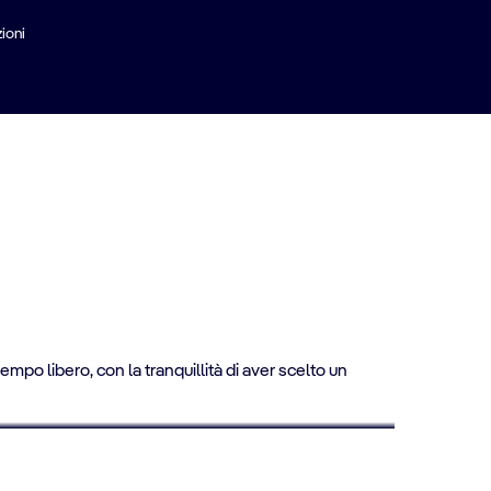
adalupa
ioni
empo libero, con la tranquillità di aver scelto un
- 15% QUOTA CROCIERA PRIMO BAMBINO
Crociere per genitori single