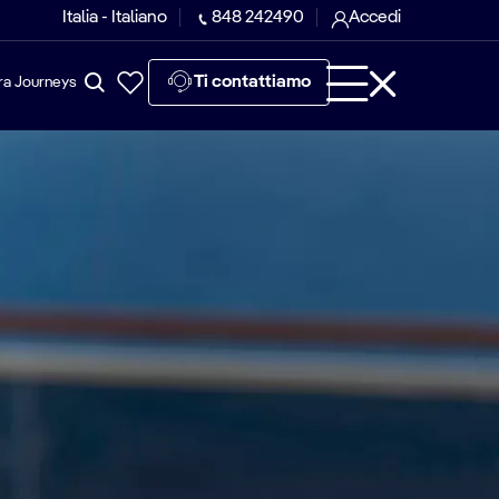
Italia - Italiano
848 242490
Accedi
Ti contattiamo
ra Journeys