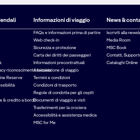
iendali
Informazioni di viaggio
News & conta
FAQs e informazioni prima di partire
Iscriviti alla newsl
Web check-in
Media Room
Sicurezza e protezione
MSC Book
Carta dei diritti dei passeggeri
Contatti, Support
à
Informazioni precontrattuali
Cataloghi Online
vacy riconoscimento facciale
Assicurazione di viaggio
ine Reserve
Termini e condizioni
ssibilità
Condizioni di trasporto
Regole di condotta per gli ospiti
e & credito a bordo
Documenti di viaggio e visti
Trasferimenti per la crociera
Accessibilità e assistenza medica
MSC for Me