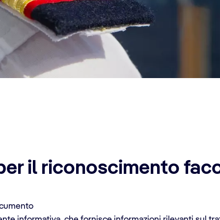
per il riconoscimento facc
documento
te informativa, che fornisce informazioni rilevanti sul tra