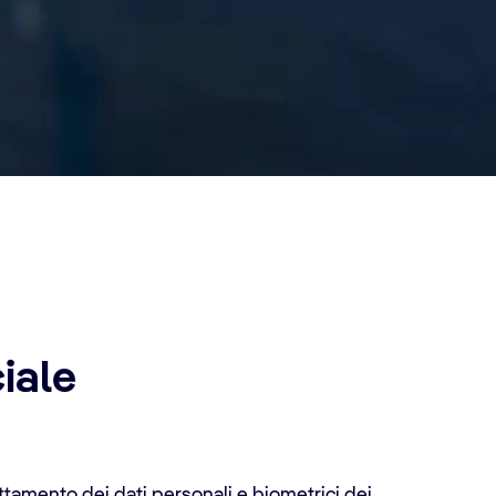
iale
ttamento dei dati personali e biometrici dei