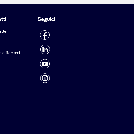
tti
Seguici
etter
o e Reclami