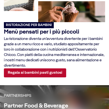
RISTORAZIONE PER BAMBINI
Menù pensati per i più piccoli
La ristorazione diventa un’avventura divertente per i bambini
grazie a un menu ricco e vario, studiato appositamente per
loro in collaborazione con i nutrizionisti dell’Osservatorio
Chicco. Con piatti della cucina mediterranea e internazionale,
i nostri menu dedicati uniscono gusto, sana alimentazione e
Te
divertimento.
Regala ai bambini pasti gustosi
Niklas Ekstedt
M
Chef’s Garden
b
a
Kitchen
E
PARTNERSHIPS
Partner Food & Beverage