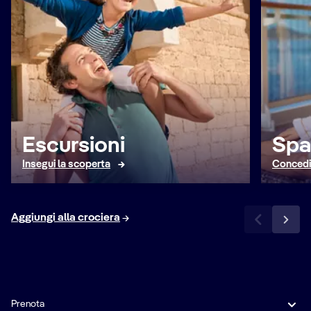
Escursioni
Spa
Insegui la scoperta
Concedit
Aggiungi alla crociera
Prenota