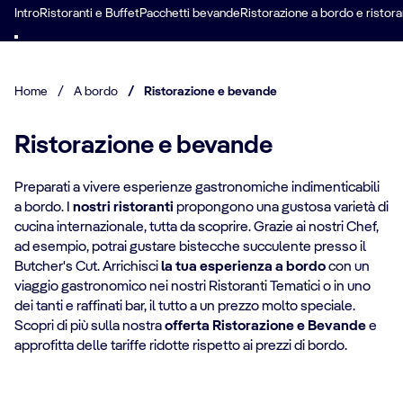
Intro
Ristoranti e Buffet
Pacchetti bevande
Ristorazione a bordo e ristora
Home
/
A bordo
/
Ristorazione e bevande
Ristorazione e bevande
Preparati a vivere esperienze gastronomiche indimenticabili
a bordo. I
nostri ristoranti
propongono una gustosa varietà di
cucina internazionale, tutta da scoprire. Grazie ai nostri Chef,
ad esempio, potrai gustare bistecche succulente presso il
Butcher's Cut. Arrichisci
la tua esperienza a bordo
con un
viaggio gastronomico nei nostri Ristoranti Tematici o in uno
dei tanti e raffinati bar, il tutto a un prezzo molto speciale.
Scopri di più sulla nostra
offerta Ristorazione e Bevande
e
approfitta delle tariffe ridotte rispetto ai prezzi di bordo.