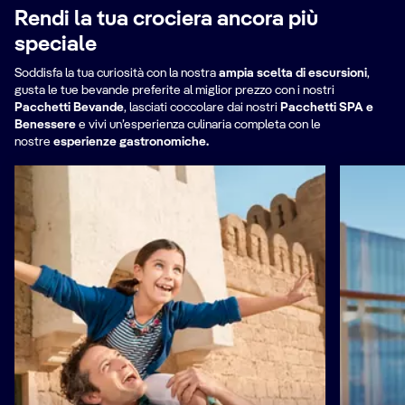
Nel 2008, Niklas si è trasferito a
Rendi la tua crociera ancora più
Stoccolma per gestire il ristorante
speciale
1900 e si è reinventato, vivendo
Soddisfa la tua curiosità con la nostra
ampia scelta di escursioni
,
senza elettricità né gas in una
gusta le tue bevande preferite al miglior prezzo con i nostri
capanna di legno nell'arcipelago di
Pacchetti Bevande
,
lasciati coccolare dai nostri
Pacchetti SPA e
Benessere
e vivi un’esperienza culinaria completa con le
Stoccolma, riscoprendo la cucina
nostre
esperienze gastronomiche.
nordica ancestrale e le tecniche di
conservazione.
Tutto ciò che ha imparato ha dato
vita a un'esperienza
completamente nuova, l'Ekstedt di
Stoccolma, premiato con una stella
Michelin, che ha portato a una
celebrità ancora maggiore e al suo
primo ristorante fuori dalla Svezia,
l'Ekstedt at the Yard di Londra.