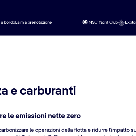
a a bordo
La mia prenotazione
MSC Yacht Club
Explo
za e carburanti
re le emissioni nette zero
rbonizzare le operazioni della flotta e ridurre l'impatto sul