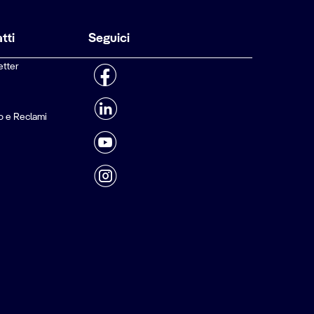
tti
Seguici
etter
o e Reclami