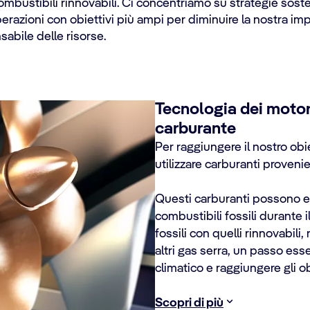
combustibili rinnovabili. Ci concentriamo su strategie sost
erazioni con obiettivi più ampi per diminuire la nostra imp
sabile delle risorse.
Tecnologia dei motori
carburante
Per raggiungere il nostro obi
utilizzare carburanti provenien
Questi carburanti possono e
combustibili fossili durante il
fossili con quelli rinnovabili
altri gas serra, un passo es
climatico e raggiungere gli obi
Scopri di più