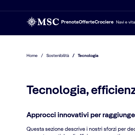
Prenota
Offerte
Crociere
Navi e vit
Home
/
Sostenibilità
/
Tecnologia
Tecnologia, efficien
Approcci innovativi per raggiunge
Questa sezione descrive i nostri sforzi per deca