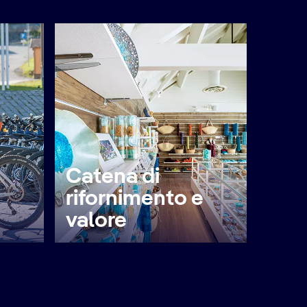
Catena di
rifornimento e
valore