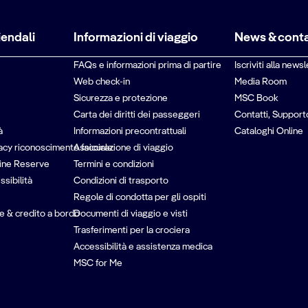
iendali
Informazioni di viaggio
News & conta
FAQs e informazioni prima di partire
Iscriviti alla newsl
Web check-in
Media Room
Sicurezza e protezione
MSC Book
Carta dei diritti dei passeggeri
Contatti, Support
à
Informazioni precontrattuali
Cataloghi Online
vacy riconoscimento facciale
Assicurazione di viaggio
ine Reserve
Termini e condizioni
ssibilità
Condizioni di trasporto
Regole di condotta per gli ospiti
e & credito a bordo
Documenti di viaggio e visti
Trasferimenti per la crociera
Accessibilità e assistenza medica
MSC for Me