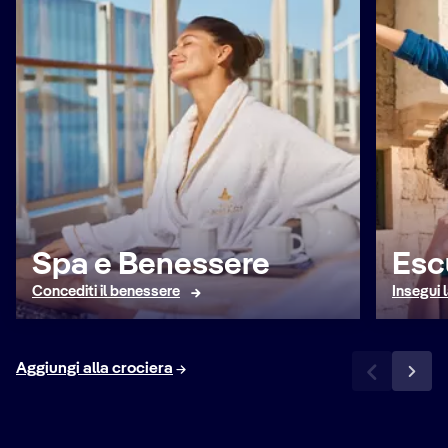
Spa e Benessere
Esc
Concediti il benessere
Insegui 
Aggiungi alla crociera