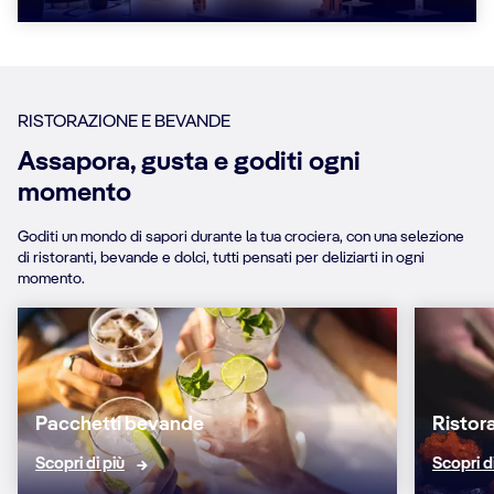
RISTORAZIONE E BEVANDE
Assapora, gusta e goditi ogni
momento
Goditi un mondo di sapori durante la tua crociera, con una selezione
di ristoranti, bevande e dolci, tutti pensati per deliziarti in ogni
momento.
Pacchetti bevande
Ristora
Scopri di più
Scopri d