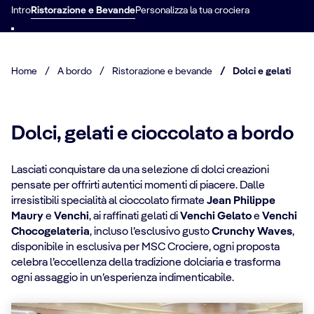
Intro
Ristorazione e Bevande
Personalizza la tua crociera
Home
/
A bordo
/
Ristorazione e bevande
/
Dolci e gelati
Dolci, gelati e cioccolato a bordo
Lasciati conquistare da una selezione di dolci creazioni
pensate per offrirti autentici momenti di piacere. Dalle
irresistibili specialità al cioccolato firmate
Jean Philippe
Maury
e
Venchi
, ai raffinati gelati di
Venchi Gelato
e
Venchi
Chocogelateria
, incluso l’esclusivo gusto
Crunchy Waves
,
disponibile in esclusiva per MSC Crociere, ogni proposta
celebra l’eccellenza della tradizione dolciaria e trasforma
ogni assaggio in un’esperienza indimenticabile.