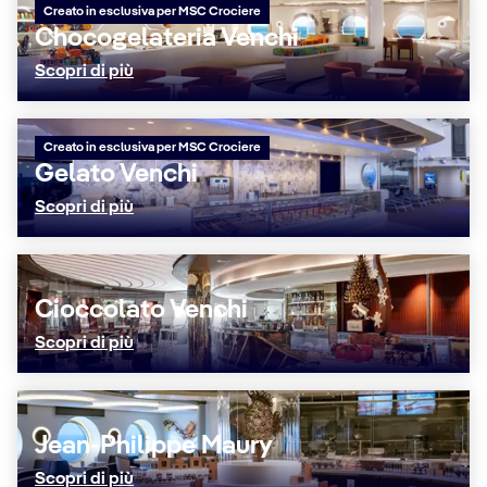
Creato in esclusiva per MSC Crociere
Chocogelateria Venchi
Scopri di più
Creato in esclusiva per MSC Crociere
Gelato Venchi
Scopri di più
Cioccolato Venchi
Scopri di più
Jean-Philippe Maury
Scopri di più