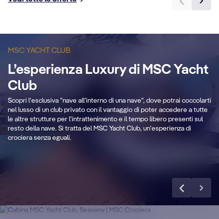
MSC YACHT CLUB
Maggiordomo e
A
L’esperienza Luxury di MSC Yacht
Concierge 24/7
d
Club
Scopri l'esclusiva "nave all'interno di una nave", dove potrai coccolarti
e,
Dall’imbarco prioritario ai servizi
L’e
nel lusso di un club privato con il vantaggio di poter accedere a tutte
personalizzati.
pr
le altre strutture per l'intrattenimento e il tempo libero presenti sul
resto della nave. Si tratta del MSC Yacht Club, un'esperienza di
crociera senza eguali.
Scopri di più
DETTAGLI CABINA
MSC Yacht Club
DE
Suite
S
Goditi una crociera di lusso