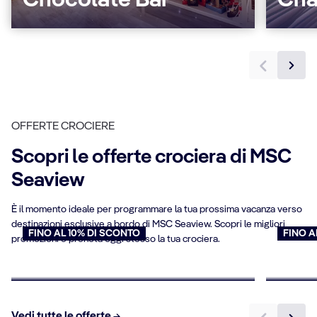
Chocolate Bar
Cha
OFFERTE CROCIERE
Scopri le offerte crociera di MSC
Seaview
È il momento ideale per programmare la tua prossima vacanza verso
destinazioni esclusive a bordo di MSC Seaview. Scopri le migliori
FINO AL 10% DI SCONTO
FINO A
promozioni e prenota oggi stesso la tua crociera.
Crociere per over 65
Offert
Prenota ora
Prenota
Vedi tutte le offerte