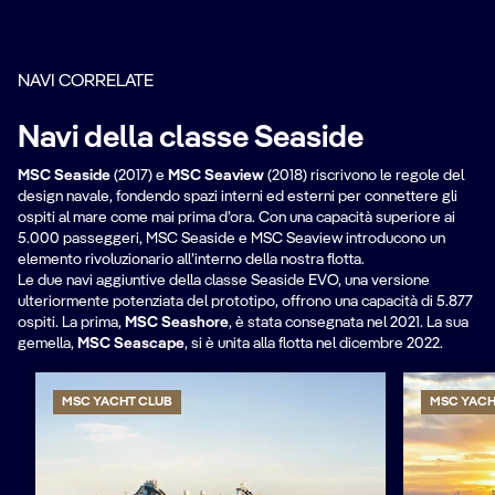
NAVI CORRELATE
Navi della classe Seaside
MSC Seaside
(2017) e
MSC Seaview
(2018) riscrivono le regole del
design navale, fondendo spazi interni ed esterni per connettere gli
ospiti al mare come mai prima d’ora. Con una capacità superiore ai
5.000 passeggeri, MSC Seaside e MSC Seaview introducono un
elemento rivoluzionario all’interno della nostra flotta.
Le due navi aggiuntive della classe Seaside EVO, una versione
ulteriormente potenziata del prototipo, offrono una capacità di 5.877
ospiti. La prima,
MSC Seashore
, è stata consegnata nel 2021. La sua
gemella,
MSC Seascape
, si è unita alla flotta nel dicembre 2022.
MSC YACHT CLUB
MSC YACH