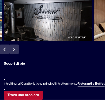
Scopri di più
Intro
Itinerari
Caratteristiche principali
Intrattenimento
Ristoranti e Buffet
Trova una crociera