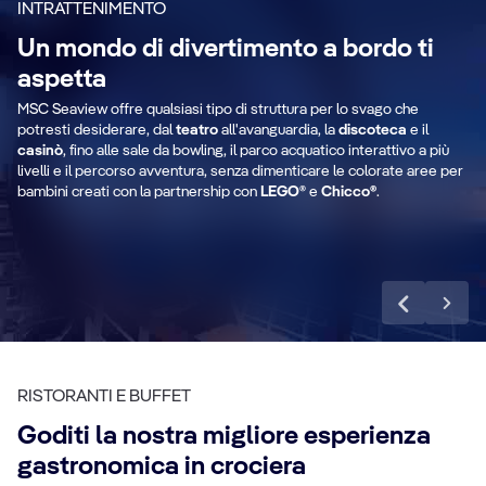
INTRATTENIMENTO
Un mondo di divertimento a bordo ti
aspetta
MSC Seaview offre qualsiasi tipo di struttura per lo svago che
Zip line
T
potresti desiderare, dal
teatro
all'avanguardia, la
discoteca
e il
casinò
, fino alle sale da bowling, il parco acquatico interattivo a più
livelli e il percorso avventura, senza dimenticare le colorate aree per
bambini creati con la partnership con
LEGO
® e
Chicco®
.
Scopri di più
RISTORANTI E BUFFET
Goditi la nostra migliore esperienza
gastronomica in crociera