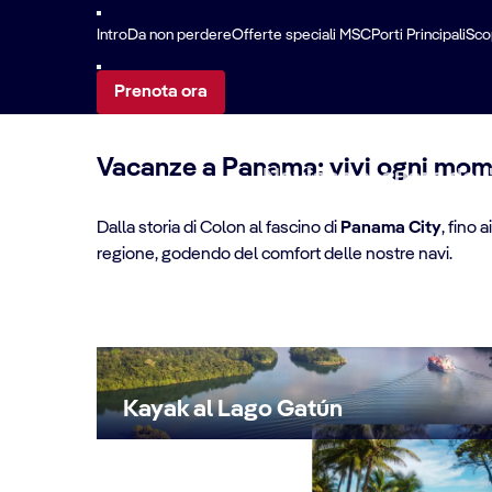
Intro
Da non perdere
Offerte speciali MSC
Porti Principali
Scop
DA NON PERDERE
Prenota ora
Vacanze a Panama: vivi ogni mom
Naviga nel cuore dell
scopri l'opera ingegner
Dalla storia di Colon al fascino di
Panama City
, fino 
regione, godendo del comfort delle nostre navi.
Kayak al Lago Gatún