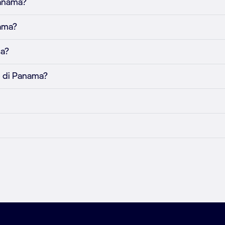
Panama?
nama?
ma?
e di Panama?