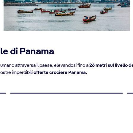
ale di Panama
Scopri di più
 umano attraversa il paese, elevandosi fino a
26 metri sul livello 
ostre imperdibili
offerte crociere Panama.
FINO AL 10% DI SCONTO
Offerte crociere per giovani