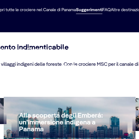
ri tutte le crociere nel Canale di Panama
Suggerimenti
FAQ
Altre destinazi
ento indimenticabile
'America Centrale con una crociera attraverso
istica che unisce l'Atlantico e il Pacifico, co
ai villaggi indigeni delle foreste. Con le crociere MSC per il canale 
mare.
Alla scoperta degli Emberá:
un'immersione indigena a
Panama