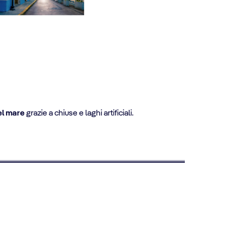
del mare
grazie a chiuse e laghi artificiali.
- 15% QUOTA CROCIERA PRIMO BAMBINO
Crociere per genitori single