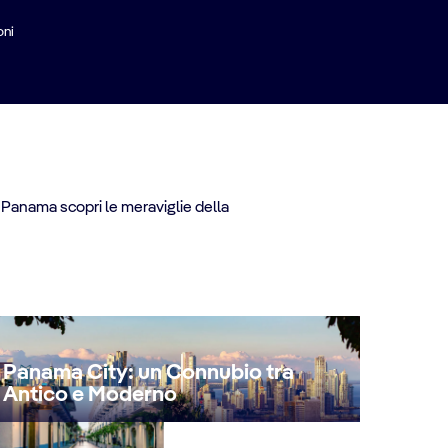
oni
 il Canale di Panama e
llegando le Americhe via
di Panama scopri le meraviglie della
Panama City: un Connubio tra
Antico e Moderno