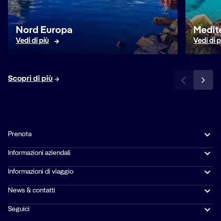
Nord Europa
Medit
Vedi di più
Vedi di p
Scopri di più
Prenota
Informazioni aziendali
Informazioni di viaggio
News & contatti
Seguici