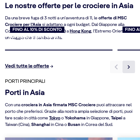
Le nostre offerte per le crociere in Asia
Da una breve fuga di 3 notti a un'avventura di 11, le
offerte di MSC
Crociere per l'Asia
si adattano a ogni budget. Dal Giappone alla
FINO AL 10% DI SCONTO
FINO A
Corea del Sud, da
Taiwan (Cina)
a
Hong Kong
, l'Estremo Oriente è
Crociere per over 65
Offert
un viaggio che ti cambia la vita.
Prenota ora
Prenota
Vedi tutte le offerte
PORTI PRINCIPALI
Porti in Asia
Con una
crociera in Asia firmata MSC Crociere
puoi attraccare nel
porto che preferisci. Grazie alla nostra ampia selezione di porti, puoi
fare scalo in città come
Tokyo
o
Yokohama
in Giappone,
Taipei
a
Taiwan (Cina),
Shanghai
in Cina o
Busan
in Corea del Sud.