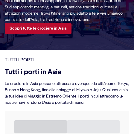
Parti alla scoperta del Giappone, di Taiwan (Cina) o della Corea del
Sud esplorando meraviglie naturali, antiche tradizioni culturali e
attrazioni moderne. Trova l’itinerario più adatto a te e vivi il magico
contrasto dell'Asia, tra tradizione e innovazione.
Scopri tutte le crociere in Asia
TUTTI I PORTI
Tutti i porti in Asia
Le crociere in Asia possono attraccare ovunque: da città come Tokyo,
Busan o Hong Kong, fino alle spiagge di Miyako o Jeju. Qualunque sia
la tua idea di viaggio in Estremo Oriente, i porti in cui attraccano le
nostre navi rendono l’Asia a portata di mano.