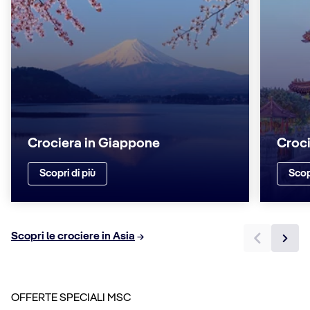
Crociera in Giappone
Croci
Scopri di più
Scop
Scopri le crociere in Asia
OFFERTE SPECIALI MSC