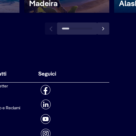
Madeira
Alas
tti
Seguici
etter
o e Reclami