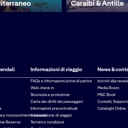
iterraneo
Caraibi & Antille
iendali
Informazioni di viaggio
News & conta
FAQs e informazioni prima di partire
Iscriviti alla newsl
Web check-in
Media Room
Sicurezza e protezione
MSC Book
Carta dei diritti dei passeggeri
Contatti, Support
à
Informazioni precontrattuali
Cataloghi Online
vacy riconoscimento facciale
Assicurazione di viaggio
ine Reserve
Termini e condizioni