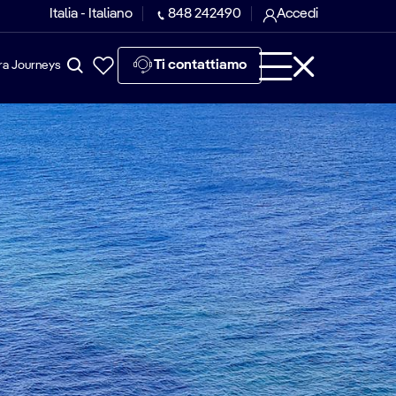
Italia - Italiano
848 242490
Accedi
Ti contattiamo
ra Journeys