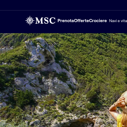
Prenota
Offerte
Crociere
Navi e vit