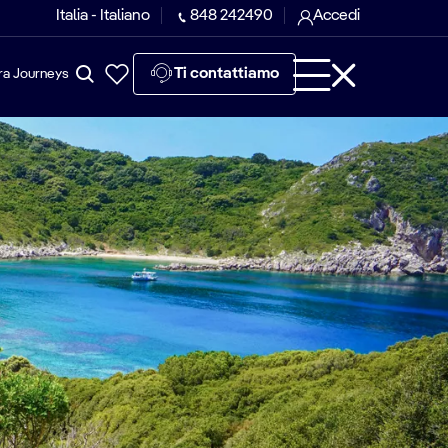
Italia - Italiano
848 242490
Accedi
Ti contattiamo
ra Journeys