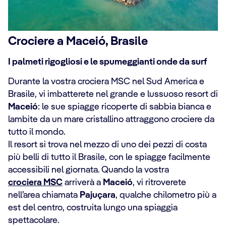
Crociere a Maceió, Brasile
I palmeti rigogliosi e le spumeggianti onde da surf
Durante la vostra crociera MSC nel Sud America e
Brasile, vi imbatterete nel grande e lussuoso resort di
Maceió
: le sue spiagge ricoperte di sabbia bianca e
lambite da un mare cristallino attraggono crociere da
tutto il mondo.
Il resort si trova nel mezzo di uno dei pezzi di costa
più belli di tutto il Brasile, con le spiagge facilmente
accessibili nel giornata. Quando la vostra
crociera MSC
arriverà a
Maceió
, vi ritroverete
nell’area chiamata
Pajuçara
, qualche chilometro più a
est del centro, costruita lungo una spiaggia
spettacolare.