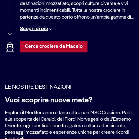
destinazioni mozzafiato, scopri culture diverse e vivi
momenti indimenticabili. Tutte le nostre crociere in
partenza da questo porto offrono un'ampia gamma di
itinerari, dalle rilassanti vacanze al mare alle
Scopri di più
emozionanti avventure in città. Scopri il mondo con
noi.
Cerca crociere da Maceio
LE NOSTRE DESTINAZIONI
Vuoi scoprire nuove mete?
Esplora il Mediterraneo e tanto altro con MSC Crociere. Parti
alla scoperta dei Caraibi, dei Fiordi Norvegesi o dell’Estremo
Oriente: ogni destinazione ti regalerà cultura affascinante,
paesaggi mozzafiato e esperienze uniche per creare ricordi
indelebili.