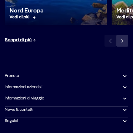
Nord Europa
Medit
Vedi di più
Vedi di p
Scopri di più
Prenota
Informazioni aziendali
Informazioni di viaggio
News & contatti
Seguici