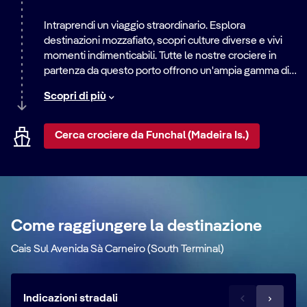
Intraprendi un viaggio straordinario. Esplora
destinazioni mozzafiato, scopri culture diverse e vivi
momenti indimenticabili. Tutte le nostre crociere in
partenza da questo porto offrono un'ampia gamma di
itinerari, dalle rilassanti vacanze al mare alle
Scopri di più
emozionanti avventure in città. Scopri il mondo con
noi.
Cerca crociere da Funchal (Madeira Is.)
Come raggiungere la destinazione
Cais Sul Avenida Sà Carneiro (South Terminal)
Indicazioni stradali