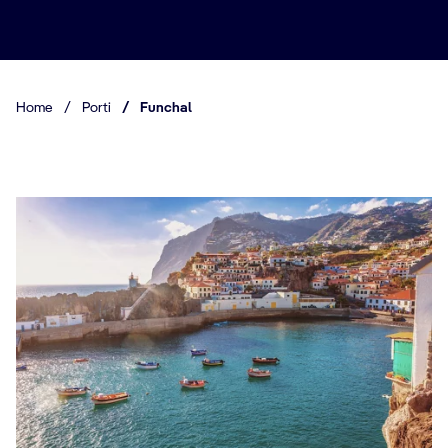
Home
/
Porti
/
Funchal