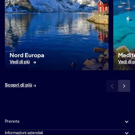
Nord Europa
Medit
Vedi di più
Vedi di p
Scopri di più
Prenota
Informazioni aziendali