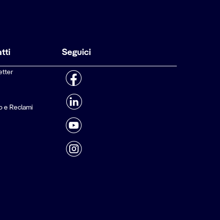
tti
Seguici
etter
o e Reclami