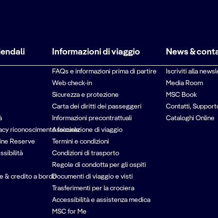
iendali
Informazioni di viaggio
News & conta
FAQs e informazioni prima di partire
Iscriviti alla newsl
Web check-in
Media Room
Sicurezza e protezione
MSC Book
Carta dei diritti dei passeggeri
Contatti, Support
à
Informazioni precontrattuali
Cataloghi Online
vacy riconoscimento facciale
Assicurazione di viaggio
ine Reserve
Termini e condizioni
ssibilità
Condizioni di trasporto
Regole di condotta per gli ospiti
e & credito a bordo
Documenti di viaggio e visti
Trasferimenti per la crociera
Accessibilità e assistenza medica
MSC for Me