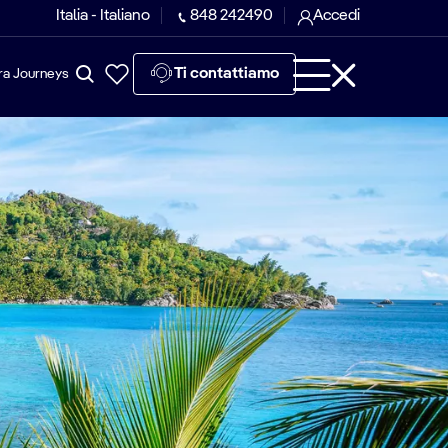
Italia - Italiano
848 242490
Accedi
Ti contattiamo
ra Journeys