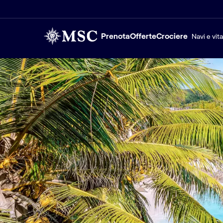
Prenota
Offerte
Crociere
Navi e vit