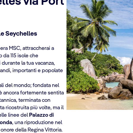
lles via Port
le Seychelles
iera MSC, attraccherai a
 da 115 isole che
 durante la tua vacanza,
grandi, importanti e popolate
tali del mondo; fondata nel
a è ancora fortemente sentita
itannica, terminata con
ta ricostruita più volte, ma il
elle linee del
Palazzo di
tonda
, una riproduzione nel
 onore della Regina Vittoria.