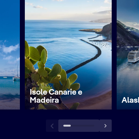
Isole Canarie e
Madeira
Alas