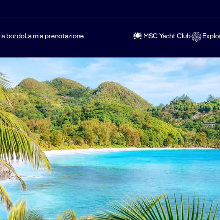
a a bordo
La mia prenotazione
MSC Yacht Club
Explo