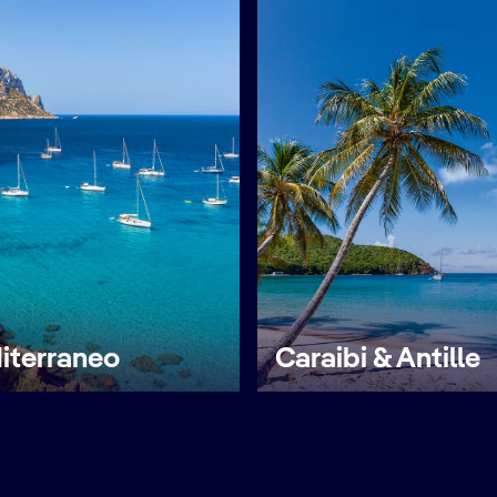
iterraneo
Caraibi & Antille