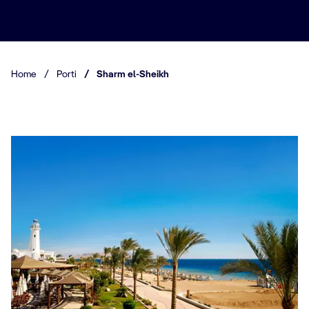
Home
/
Porti
/
Sharm el-Sheikh