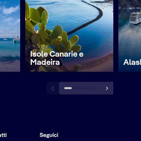
Isole Canarie e
Madeira
Alas
tti
Seguici