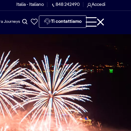
Italia - Italiano
848 242490
Accedi
Ti contattiamo
ra Journeys