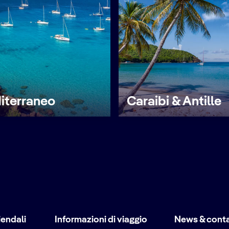
iterraneo
Caraibi & Antille
iendali
Informazioni di viaggio
News & conta