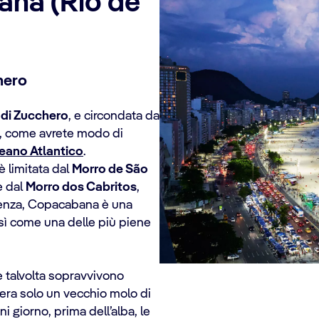
ana (Rio de
hero
 di Zucchero
, e circondata da
ia, come avrete modo di
eano Atlantico
.
è limitata dal
Morro de São
 e dal
Morro dos Cabritos
,
uenza, Copacabana è una
sì come una delle più piene
e talvolta sopravvivono
era solo un vecchio molo di
i giorno, prima dell’alba, le