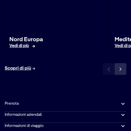
Nord Europa
Medit
Vedi di più
Vedi di p
Scopri di più
Prenota
Informazioni aziendali
Informazioni di viaggio