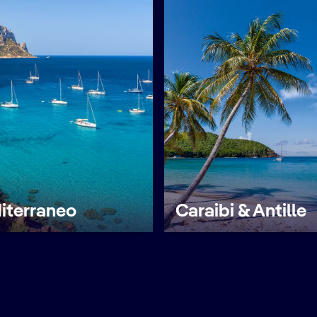
iterraneo
Caraibi & Antille