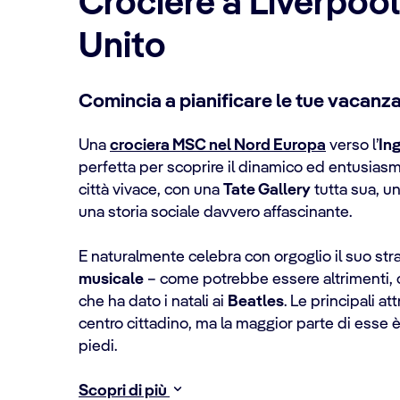
Crociere a Liverpoo
Unito
Comincia a pianificare le tue vacanza
Una
crociera MSC nel Nord Europa
verso l’
Ing
perfetta per scoprire il dinamico ed entusias
città vivace, con una
Tate Gallery
tutta sua, un
una storia sociale davvero affascinante.
E naturalmente celebra con orgoglio il suo str
musicale
– come potrebbe essere altrimenti, c
che ha dato i natali ai
Beatles
. Le principali a
centro cittadino, ma la maggior parte di esse 
piedi.
Scopri di più