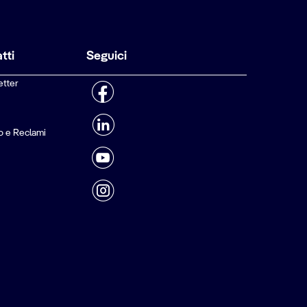
tti
Seguici
etter
o e Reclami