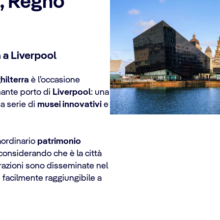
l, Regno
 a Liverpool
hilterra
è l’occasione
mante porto di
Liverpool
: una
a serie di
musei innovativi
e
aordinario
patrimonio
onsiderando che è la città
ttrazioni sono disseminate nel
è facilmente raggiungibile a