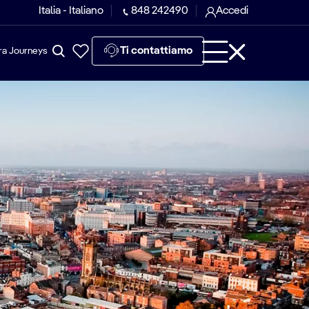
Italia - Italiano
848 242490
Accedi
Ti contattiamo
ra Journeys