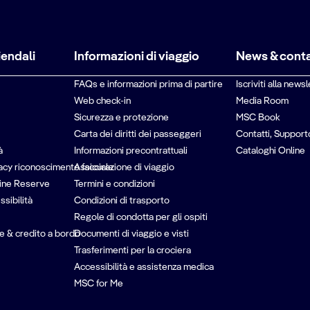
iendali
Informazioni di viaggio
News & conta
FAQs e informazioni prima di partire
Iscriviti alla newsl
Web check-in
Media Room
Sicurezza e protezione
MSC Book
Carta dei diritti dei passeggeri
Contatti, Support
à
Informazioni precontrattuali
Cataloghi Online
vacy riconoscimento facciale
Assicurazione di viaggio
ine Reserve
Termini e condizioni
ssibilità
Condizioni di trasporto
Regole di condotta per gli ospiti
e & credito a bordo
Documenti di viaggio e visti
Trasferimenti per la crociera
Accessibilità e assistenza medica
MSC for Me