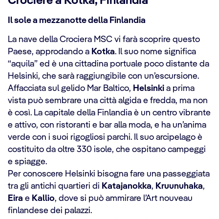
Crociere a Kotka, Finlandia
Il sole a mezzanotte della Finlandia
La nave della Crociera MSC vi farà scoprire questo
Paese, approdando a
Kotka
. Il suo nome significa
“aquila” ed è una cittadina portuale poco distante da
Helsinki, che sarà raggiungibile con un’escursione.
Affacciata sul gelido Mar Baltico,
Helsinki
a prima
vista può sembrare una città algida e fredda, ma non
è così. La capitale della Finlandia è un centro vibrante
e attivo, con ristoranti e bar alla moda, e ha un’anima
verde con i suoi rigogliosi parchi. Il suo arcipelago è
costituito da oltre 330 isole, che ospitano campeggi
e spiagge.
Per conoscere Helsinki bisogna fare una passeggiata
tra gli antichi quartieri di
Katajanokka
,
Kruunuhaka
,
Eira
e
Kallio
, dove si può ammirare l’Art nouveau
finlandese dei palazzi.