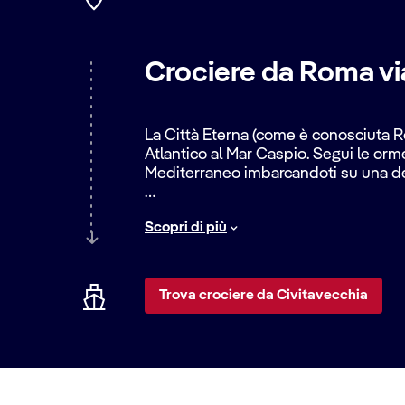
Crociere da Roma vi
La Città Eterna (come è conosciuta R
Atlantico al Mar Caspio. Segui le orme
Mediterraneo imbarcandoti su una de
Salpa dal porto crocieristico di Civit
Scopri di più
Valencia
, fondata come colonia romana
Messina
(
Taormina
) e
Genova
.
Trova crociere da Civitavecchia
Prendi il sole e scopri come le civilt
da Civitavecchia verso le
isole grec
Dai libero sfogo al tuo spirito d’avve
nel Mediterraneo fino al sempre viv