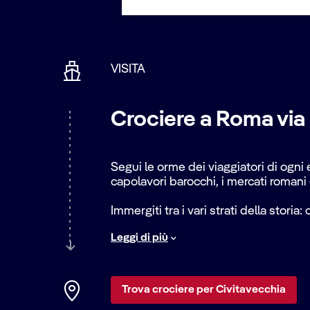
VISITA
Crociere a Roma via
Segui le orme dei viaggiatori di ogni
capolavori barocchi, i mercati romani e
Immergiti tra i vari strati della stori
il percorso di un antico acquedotto d
Leggi di più
con il divino nella
Basilica di San Pie
E naturalmente, nessuna crociera a Rom
vivace
Trastevere
e siediti in una d
Trova crociere per Civitavecchia
essere fatta.