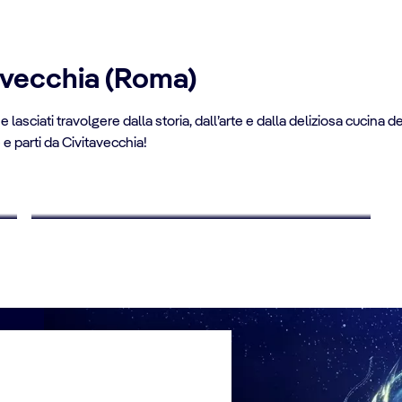
tavecchia (Roma)
RISPARMIA FINO AL 10%
 lasciati travolgere dalla storia, dall’arte e dalla deliziosa cucina 
Crociere per giovani
e e parti da Civitavecchia!
Inizia a pianificare le tue vacanze e risparmia fino al
10%