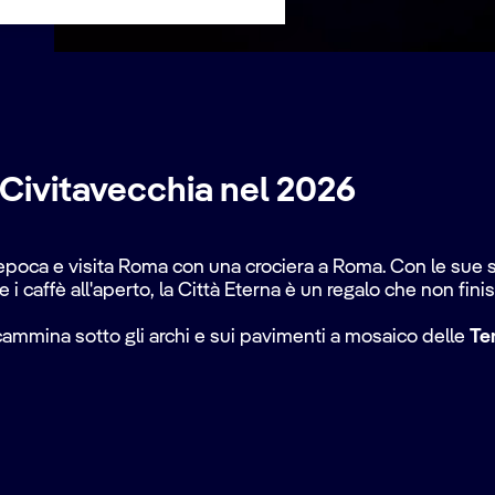
 Civitavecchia nel 2026
 epoca e visita Roma con una crociera a Roma. Con le sue sc
 i caffè all'aperto, la Città Eterna è un regalo che non fini
a: cammina sotto gli archi e sui pavimenti a mosaico delle
Te
alla
Fontana di Trevi
fino a
Piazza Navona
. Attraversa il 
tro
e nella maestosa
Cappella Sistina
.
a è completa senza vivere la vita dei quartieri della città. 
elle sue numerose trattorie tradizionali per assaggiare la