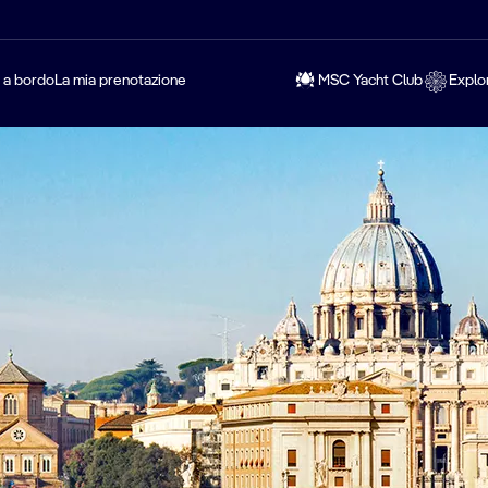
a a bordo
La mia prenotazione
MSC Yacht Club
Explo