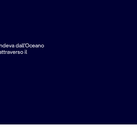
endeva dall’Oceano
ttraverso il
e il porto spagnolo di
 verso
Napoli
(
Pompei
),
ti con le nostre crociere
 Roma. Naviga verso sud
 Janeiro
e i festival