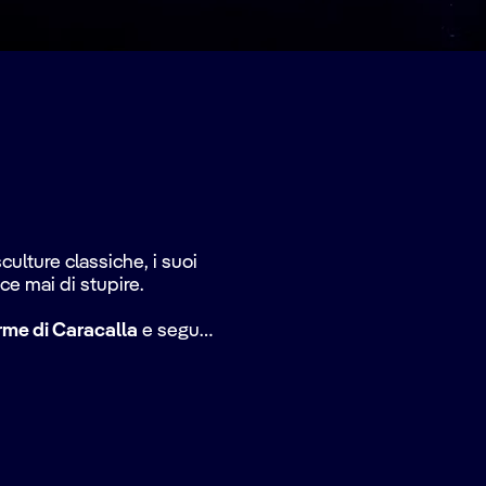
ulture classiche, i suoi
sce mai di stupire.
rme di Caracalla
e segui
Tevere e vivi un incontro
Dirigiti verso il
 carbonara come deve