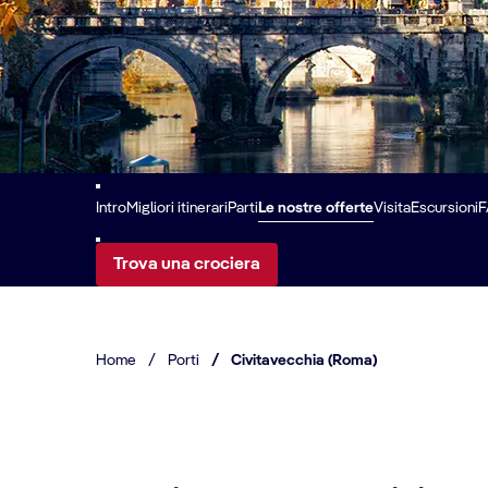
Intro
Migliori itinerari
Parti
Le nostre offerte
Visita
Escursioni
F
Trova una crociera
Home
/
Porti
/
Civitavecchia (Roma)