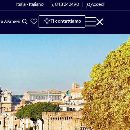
Italia - Italiano
848 242490
Accedi
Ti contattiamo
ra Journeys