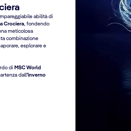
ociera
mpareggiabile abilità di
la Crociera
, fondendo
 una meticolosa
esta combinazione
saporare, esplorare e
ordo di
MSC World
partenza dall
’inverno