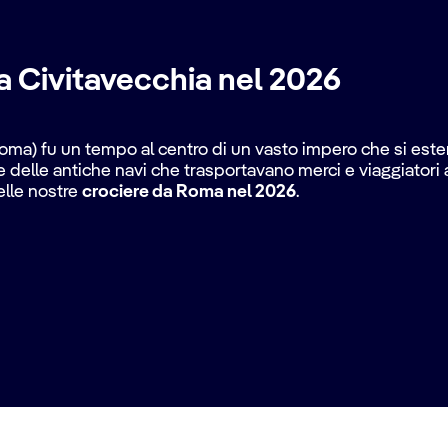
a Civitavecchia nel 2026
oma) fu un tempo al centro di un vasto impero che si est
 delle antiche navi che trasportavano merci e viaggiatori a
lle nostre
crociere da Roma nel 2026
.
avecchia per esplorare la vivace città francese di
Marsiglia
 nel 138 a.C. Scopri di più sulla storia italiana navigando
à classiche hanno plasmato il Mediterraneo nei secoli passa
he
di
Mykonos
e
Santorini
, o verso la Turchia.
ntura con una selezione di crociere
MSC Grand Voyages
da
ace
Brasile
, per ammirare le spiagge paradisiache di
Rio de