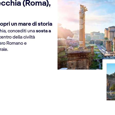
ecchia (Roma),
pri un mare di storia
chia, concediti una
sosta a
centro della civiltà
pero Romano e
ale.