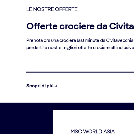
culturali di
Salvador
.
LE NOSTRE OFFERTE
Offerte crociere da Civi
FINO AL 10% DI SCONTO
Prenota ora una crociera last minute da Civitavecchia e
Crociere Over 65
perderti le nostre migliori offerte crociere all inclusiv
Prenota online e risparmia fino al 10% sulla tua
crociera
Scopri di più
MSC WORLD ASIA