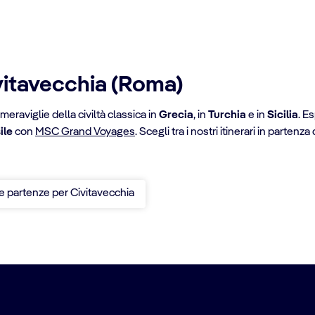
ivitavecchia (Roma)
meraviglie della civiltà classica in
Grecia
, in
Turchia
e in
Sicilia
. E
ile
con
MSC Grand Voyages
. Scegli tra i nostri itinerari in partenz
le partenze per Civitavecchia