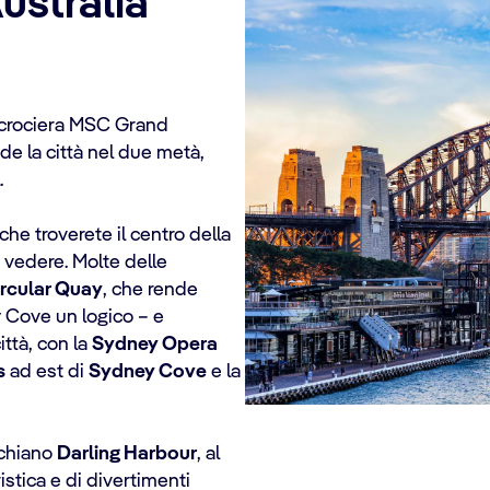
ustralia
 crociera MSC Grand
de la città nel due metà,
.
 che troverete il centro della
a vedere. Molte delle
ircular Quay
, che rende
 Cove un logico – e
ittà, con la
Sydney Opera
s
ad est di
Sydney Cove
e la
cchiano
Darling Harbour
, al
stica e di divertimenti