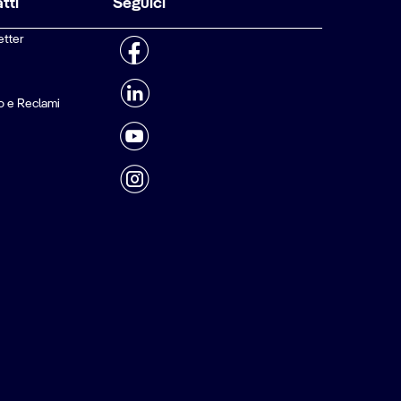
tti
Seguici
etter
o e Reclami