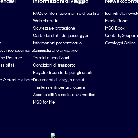
iendali
Informazioni di viaggio
News & conta
FAQs e informazioni prima di partire
Iscriviti alla newsl
Web check-in
Media Room
Sicurezza e protezione
MSC Book
Carta dei diritti dei passeggeri
Contatti, Support
à
Informazioni precontrattuali
Cataloghi Online
vacy riconoscimento facciale
Assicurazione di viaggio
ine Reserve
Termini e condizioni
ssibilità
Condizioni di trasporto
Regole di condotta per gli ospiti
e & credito a bordo
Documenti di viaggio e visti
Trasferimenti per la crociera
Accessibilità e assistenza medica
MSC for Me