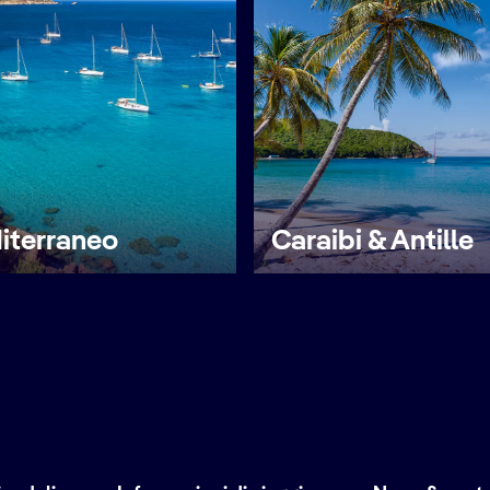
iterraneo
Caraibi & Antille