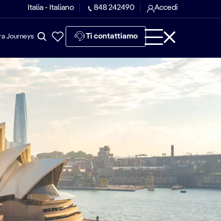
Italia - Italiano
848 242490
Accedi
Ti contattiamo
ra Journeys