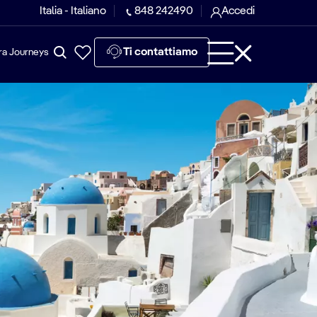
Italia - Italiano
848 242490
Accedi
Ti contattiamo
ra Journeys