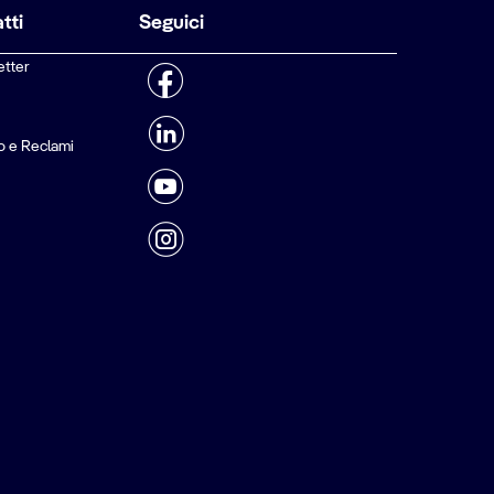
tti
Seguici
etter
o e Reclami