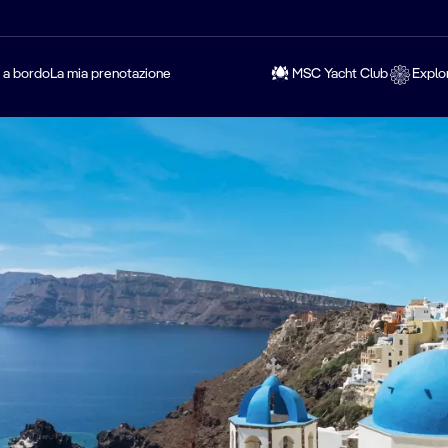
a a bordo
La mia prenotazione
MSC Yacht Club
Explo