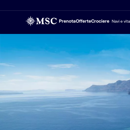
Prenota
Offerte
Crociere
Navi e vit