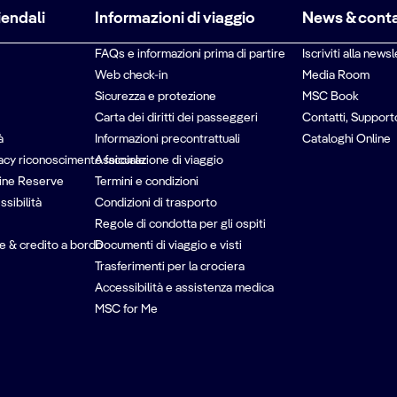
iendali
Informazioni di viaggio
News & conta
FAQs e informazioni prima di partire
Iscriviti alla newsl
Web check-in
Media Room
Sicurezza e protezione
MSC Book
Carta dei diritti dei passeggeri
Contatti, Support
à
Informazioni precontrattuali
Cataloghi Online
vacy riconoscimento facciale
Assicurazione di viaggio
ine Reserve
Termini e condizioni
ssibilità
Condizioni di trasporto
Regole di condotta per gli ospiti
e & credito a bordo
Documenti di viaggio e visti
Trasferimenti per la crociera
Accessibilità e assistenza medica
MSC for Me