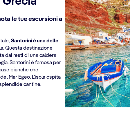
, Grecia
ota le tue escursioni a
tale,
Santorini è una delle
lla. Questa destinazione
a dai resti di una caldera
gia. Santorini è famosa per
e case bianche che
el Mar Egeo. L'isola ospita
 splendide cantine.