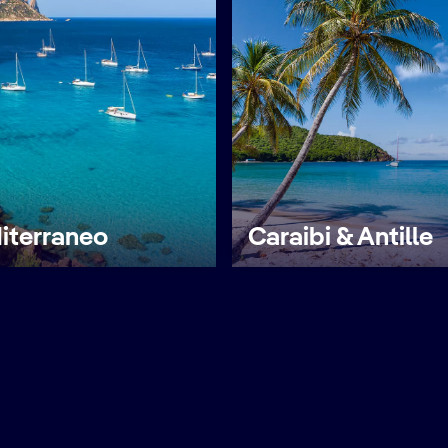
iterraneo
Caraibi & Antille