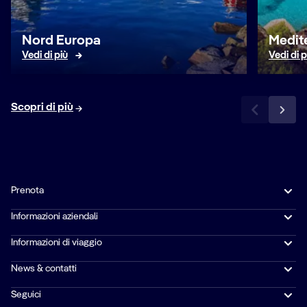
Nord Europa
Medit
Vedi di più
Vedi di p
Scopri di più
Prenota
Informazioni aziendali
Informazioni di viaggio
News & contatti
Seguici