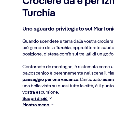
Crociere da e per Izm
Turchia
Uno sguardo privilegiato sul Mar Ion
Quando scendete a terra dalla vostra crocier
più grande della
Turchia
, approfitterete subito
posizione, distesa com’è sui tre lati di un golf
Contornata da montagne, è sistemata come 
palcoscenico è perennemente nel scena il Mar
paesaggio per una vacanza
. L’antiquato
asan
una bella vista su quasi tutta la città, è il punt
vostra escursione.
Scopri di più
Mostra meno