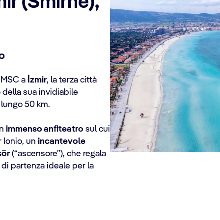
ir (Smirne),
io
a MSC a
İzmir
, la terza città
 della sua invidiabile
o lungo 50 km.
un
immenso anfiteatro
sul cui
 Ionio, un
incantevole
sör
(“ascensore”), che regala
o di partenza ideale per la