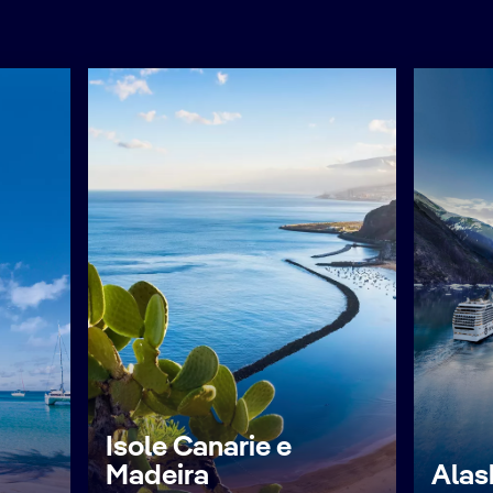
Isole Canarie e
Madeira
Alas