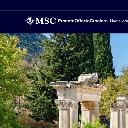
Prenota
Offerte
Crociere
Navi e vit