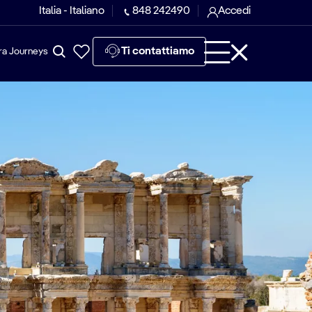
Italia - Italiano
848 242490
Accedi
Ti contattiamo
ra Journeys