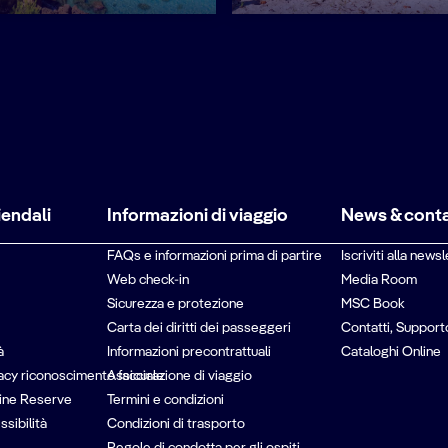
iendali
Informazioni di viaggio
News & conta
FAQs e informazioni prima di partire
Iscriviti alla newsl
Web check-in
Media Room
Sicurezza e protezione
MSC Book
Carta dei diritti dei passeggeri
Contatti, Support
à
Informazioni precontrattuali
Cataloghi Online
vacy riconoscimento facciale
Assicurazione di viaggio
ine Reserve
Termini e condizioni
ssibilità
Condizioni di trasporto