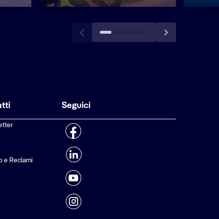
tti
Seguici
etter
o e Reclami