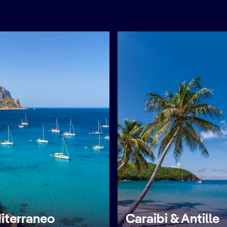
iterraneo
Caraibi & Antille