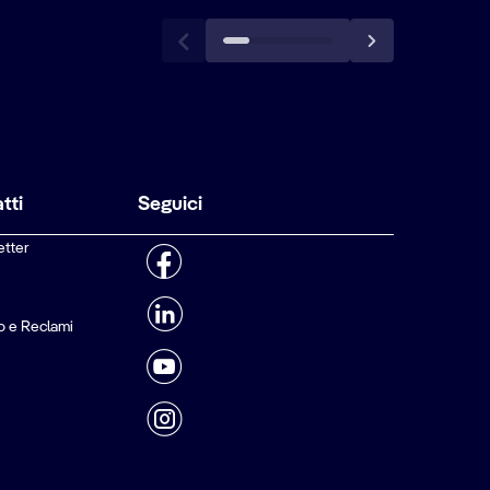
tti
Seguici
etter
o e Reclami