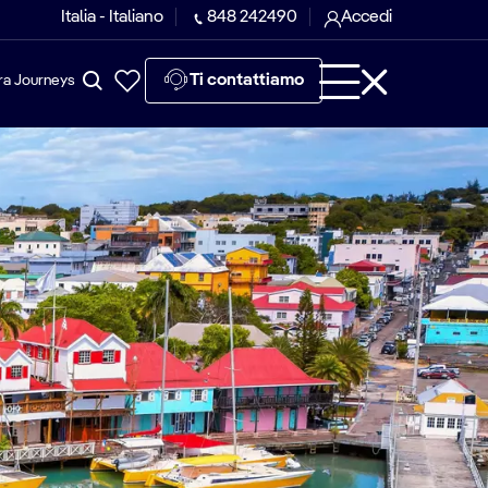
Italia - Italiano
848 242490
Accedi
Ti contattiamo
ra Journeys