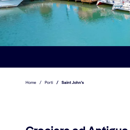
Home
/
Porti
/
Saint John’s