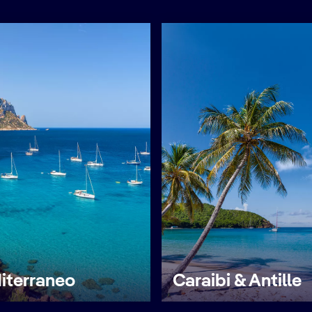
iterraneo
Caraibi & Antille