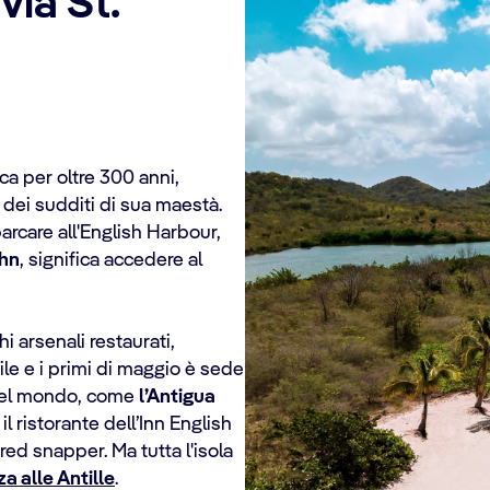
via St.
ica per oltre 300 anni,
e dei sudditi di sua maestà.
rcare all'English Harbour,
ohn
, significa accedere al
hi arsenali restaurati,
ile e i primi di maggio è sede
 del mondo, come
l’Antigua
 il ristorante dell’Inn English
ed snapper. Ma tutta l'isola
a alle Antille
.