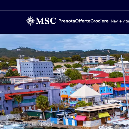
Prenota
Offerte
Crociere
Navi e vit