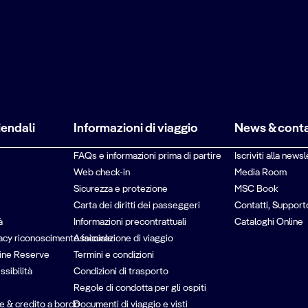
iendali
Informazioni di viaggio
News & conta
FAQs e informazioni prima di partire
Iscriviti alla newsl
Web check-in
Media Room
Sicurezza e protezione
MSC Book
Carta dei diritti dei passeggeri
Contatti, Support
à
Informazioni precontrattuali
Cataloghi Online
vacy riconoscimento facciale
Assicurazione di viaggio
ine Reserve
Termini e condizioni
ssibilità
Condizioni di trasporto
Regole di condotta per gli ospiti
e & credito a bordo
Documenti di viaggio e visti