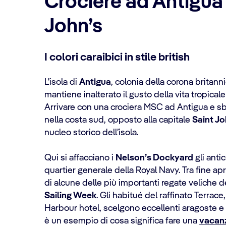
Crociere ad Antigua 
John’s
I colori caraibici in stile british
L'isola di
Antigua
, colonia della corona britann
mantiene inalterato il gusto della vita tropical
Arrivare con una crociera MSC ad Antigua e sba
nella costa sud, opposto alla capitale
Saint J
nucleo storico dell’isola.
Qui si affacciano i
Nelson’s Dockyard
gli antic
quartier generale della Royal Navy. Tra fine apr
di alcune delle più importanti regate veliche
Sailing Week
. Gli habitué del raffinato Terrace,
Harbour hotel, scelgono eccellenti aragoste e r
è un esempio di cosa significa fare una
vacanz