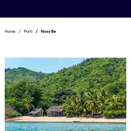
Home
/
Porti
/
Nosy Be