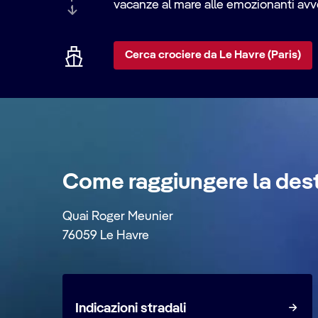
vacanze al mare alle emozionanti avve
Cerca crociere da Le Havre (Paris)
Come raggiungere la des
Quai Roger Meunier
76059 Le Havre
Indicazioni stradali