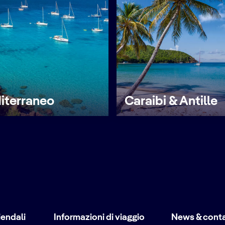
iterraneo
Caraibi & Antille
iendali
Informazioni di viaggio
News & conta