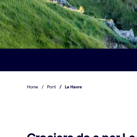
Home
/
Porti
/
Le Havre