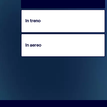
In treno
In aereo