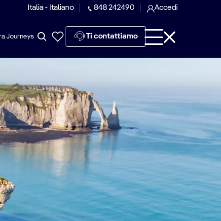
Italia - Italiano
848 242490
Accedi
Ti contattiamo
ra Journeys