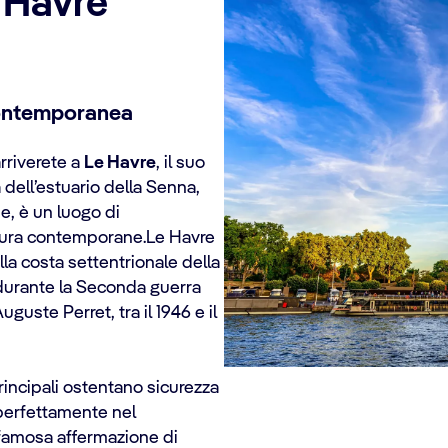
 Havre
contemporanea
arriverete a
Le Havre
, il suo
 dell’estuario della Senna,
e, è un luogo di
ettura contemporane.Le Havre
lla costa settentrionale della
 durante la Seconda guerra
uguste Perret, tra il 1946 e il
rincipali ostentano sicurezza
o perfettamente nel
famosa affermazione di