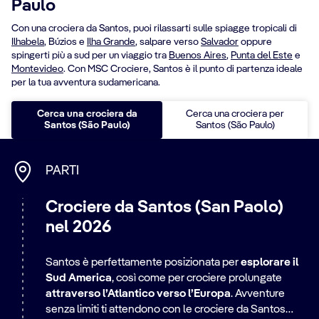
Paulo
Con una crociera da Santos, puoi rilassarti sulle spiagge tropicali di
Ilhabela
, Búzios e
Ilha Grande
, salpare verso
Salvador
oppure
spingerti più a sud per un viaggio tra
Buenos Aires
,
Punta del Este
e
Montevideo
. Con MSC Crociere, Santos è il punto di partenza ideale
per la tua avventura sudamericana.
Cerca una crociera da
Cerca una crociera per
Santos (São Paulo)
Santos (São Paulo)
PARTI
Crociere da Santos (San Paolo)
nel 2026
Santos è perfettamente posizionata per
esplorare il
Sud America
, così come per crociere prolungate
attraverso l’Atlantico verso l’Europa
. Avventure
senza limiti ti attendono con le crociere da Santos