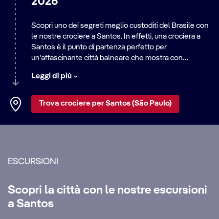
2026
Scopri uno dei segreti meglio custoditi del Brasile con
le nostre crociere a Santos. In effetti, una crociera a
Santos è il punto di partenza perfetto per
un'affascinante città balneare che mostra con
orgoglio secoli di storia.
Leggi di più
Rendi omaggio all'eroe locale
Pelé
allo
stadio Vila
Belmiro
(casa del suo ex club, il Santos FC) e in un
Trova crociere per Santos (São Paulo)
museo dedicato alla superstar del calcio. Sali su tram
d'epoca per attraversare il centro storico, scoprendo
la grandezza neoclassica che riflette l'importanza di
Santos nel commercio di zucchero e caffè. Gli ospiti di
una crociera a Santos possono scoprire i segreti
ESCURSIONI
dell'oceano all'
Acquario di Santos
, uno dei più antichi
del Brasile, o visitare l'
Orchidario Municipale
.
Scopri la città con le nostre escursioni
Da Santos, visita la città più grande del Brasile, San
a Santos
Paolo, dove puoi tuffarti nella storia al
Museo