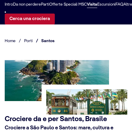
Intro
Da non perdere
Parti
Offerte Speciali MSC
Visita
Escursioni
FAQ
Altr
Cerca una crociera
Home
/
Porti
/
Santos
Crociere da e per Santos, Brasile
Crociere a São Paulo e Santos: mare, cultura e