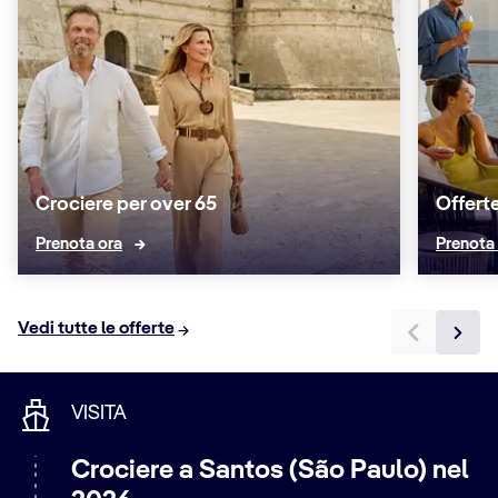
Crociere per over 65
Offerte
Prenota ora
Prenota
Vedi tutte le offerte
VISITA
Crociere a Santos (São Paulo) nel