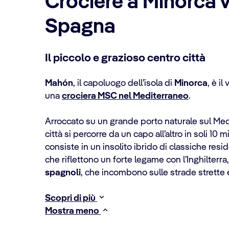
Crociere a Minorca 
Spagna
Il piccolo e grazioso centro città
Mahón
, il capoluogo dell’isola di
Minorca
, è i
una
crociera MSC nel Mediterraneo
.
Arroccato su un grande porto naturale sul Medi
città si percorre da un capo all’altro in soli 10 m
consiste in un insolito ibrido di classiche res
che riflettono un forte legame con l’Inghilterra
spagnoli
, che incombono sulle strade strette 
Scopri di più
Mostra meno