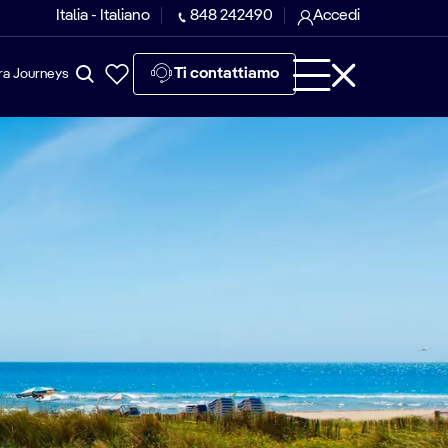
Italia - Italiano
848 242490
Accedi
Ti contattiamo
ra Journeys