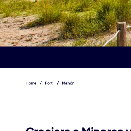
Home
/
Porti
/
Mahón