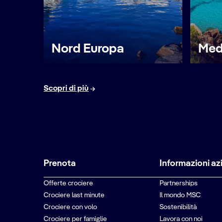
Nord Europa
Med
Scopri di più
Prenota
Informazioni az
Offerte crociere
Partnerships
Crociere last minute
Il mondo MSC
Crociere con volo
Sostenibilità
Crociere per famiglie
Lavora con noi