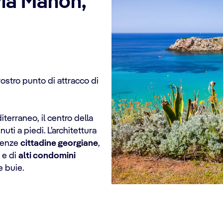
via Mahón,
l vostro punto di attracco di
terraneo, il centro della
inuti a piedi. L’architettura
idenze
cittadine georgiane
,
, e di
alti condomini
e buie.