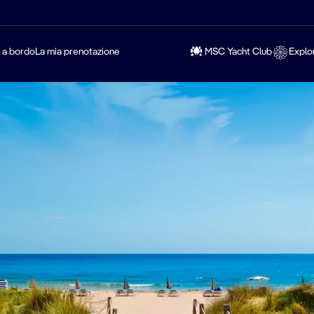
a a bordo
La mia prenotazione
MSC Yacht Club
Explo