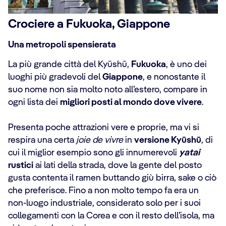
Crociere a Fukuoka, Giappone
Una metropoli spensierata
La più grande città del Kyūshū,
Fukuoka
, è uno dei
luoghi più gradevoli del
Giappone
, e nonostante il
suo nome non sia molto noto all’estero, compare in
ogni lista dei
migliori posti al mondo dove vivere
.
Presenta poche attrazioni vere e proprie, ma vi si
respira una certa
joie de vivre
in
versione Kyūshū
, di
cui il miglior esempio sono gli innumerevoli
yatai
rustici
ai lati della strada, dove la gente del posto
gusta contenta il ramen buttando giù birra, sake o ciò
che preferisce. Fino a non molto tempo fa era un
non-luogo industriale, considerato solo per i suoi
collegamenti con la Corea e con il resto dell’isola, ma