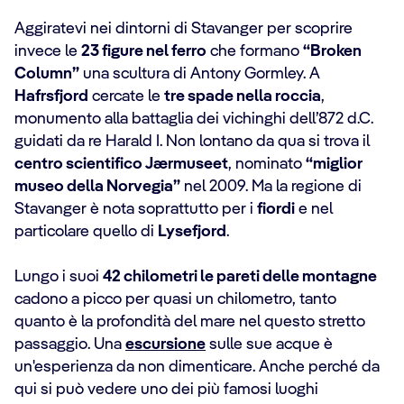
Aggiratevi nei dintorni di Stavanger per scoprire
invece le
23 figure nel ferro
che formano
“Broken
Column”
una scultura di Antony Gormley. A
Hafrsfjord
cercate le
tre spade nella roccia
,
monumento alla battaglia dei vichinghi dell’872 d.C.
guidati da re Harald I. Non lontano da qua si trova il
centro scientifico Jærmuseet
, nominato
“miglior
museo della Norvegia”
nel 2009. Ma la regione di
Stavanger è nota soprattutto per i
fiordi
e nel
particolare quello di
Lysefjord
.
Lungo i suoi
42 chilometri le pareti delle montagne
cadono a picco per quasi un chilometro, tanto
quanto è la profondità del mare nel questo stretto
passaggio. Una
escursione
sulle sue acque è
un'esperienza da non dimenticare. Anche perché da
qui si può vedere uno dei più famosi luoghi