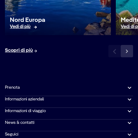
Nord Europa
Medit
Vedi di più
Vedi di p
Scopri di più
Prenota
Informazioni aziendali
Informazioni di viaggio
News & contatti
Seguici