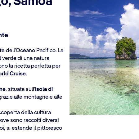
go, Samoa
nte
e dell'Oceano Pacifico. La
al verde di una natura
no la ricetta perfetta per
rld Cruise
.
ne
, situata sull'
isola di
razie alle montagne e alle
o.
 scoperta della cultura
dove sono raccolti diversi
oi, si estende il pittoresco