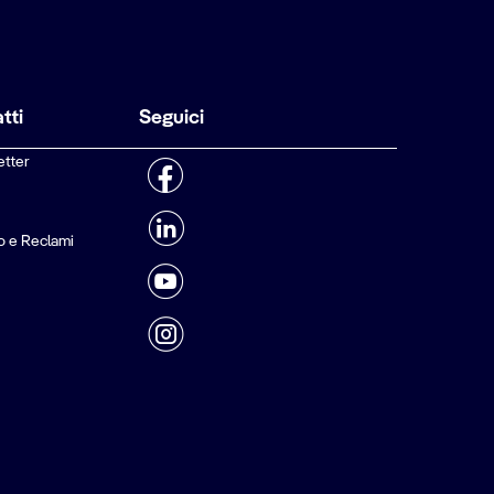
tti
Seguici
etter
o e Reclami