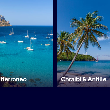
iterraneo
Caraibi & Antille