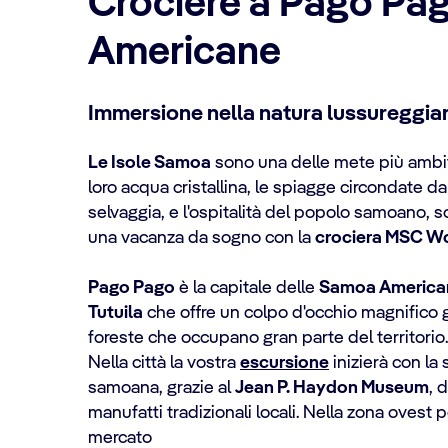
Crociere a Pago Pa
Americane
Immersione nella natura lussureggia
Le Isole Samoa
sono una delle mete più ambit
loro acqua cristallina, le spiagge circondate d
selvaggia, e l'ospitalità del popolo samoano, so
una vacanza da sogno con la
crociera
MSC
Wo
Pago Pago
è la capitale delle
Samoa America
Tutuila
che offre un colpo d'occhio magnifico g
foreste che occupano gran parte del territori
Nella città la vostra
escursione
inizierà con la
samoana, grazie al
Jean P. Haydon Museum
, 
manufatti tradizionali locali. Nella zona ovest p
mercato