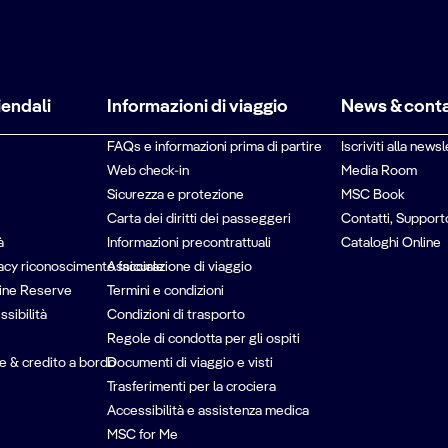
iendali
Informazioni di viaggio
News & conta
FAQs e informazioni prima di partire
Iscriviti alla newsl
Web check-in
Media Room
Sicurezza e protezione
MSC Book
Carta dei diritti dei passeggeri
Contatti, Support
à
Informazioni precontrattuali
Cataloghi Online
vacy riconoscimento facciale
Assicurazione di viaggio
ine Reserve
Termini e condizioni
ssibilità
Condizioni di trasporto
Regole di condotta per gli ospiti
e & credito a bordo
Documenti di viaggio e visti
Trasferimenti per la crociera
Accessibilità e assistenza medica
MSC for Me