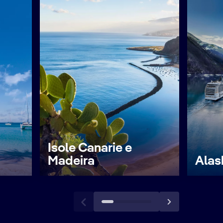
Isole Canarie e
Madeira
Alas