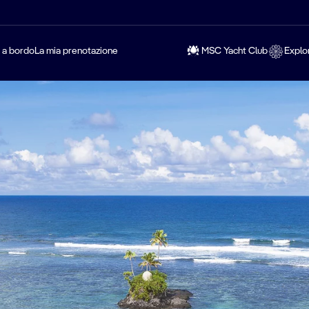
a a bordo
La mia prenotazione
MSC Yacht Club
Explo