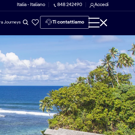
Italia - Italiano
848 242490
Accedi
Ti contattiamo
ra Journeys