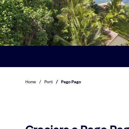
Home
/
Porti
/
Pago Pago