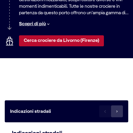
momenti indimenticabili. Tutte le nostre crociere in
partenza da questo porto offrono un'ampia gamma di
itinerari, dalle rilassanti vacanze al mare alle
Scopri di più
emozionanti avventure in città. Scopri il mondo con
noi.
Cerca crociere da Livorno (Firenze)
Come raggiungere la destinazione
Stazione Marittima Terminal Crociere
Indicazioni stradali