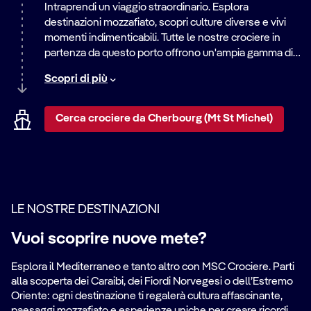
Intraprendi un viaggio straordinario. Esplora
destinazioni mozzafiato, scopri culture diverse e vivi
momenti indimenticabili. Tutte le nostre crociere in
partenza da questo porto offrono un'ampia gamma di
itinerari, dalle rilassanti vacanze al mare alle
Scopri di più
emozionanti avventure in città. Scopri il mondo con
noi.
Cerca crociere da Cherbourg (Mt St Michel)
LE NOSTRE DESTINAZIONI
Vuoi scoprire nuove mete?
Esplora il Mediterraneo e tanto altro con MSC Crociere. Parti
alla scoperta dei Caraibi, dei Fiordi Norvegesi o dell’Estremo
Oriente: ogni destinazione ti regalerà cultura affascinante,
paesaggi mozzafiato e esperienze uniche per creare ricordi