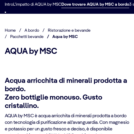
Intro
L’impatto di AQUA by MSC
Dove trovare AQUA by MSC a bordo
3 
Home
/
A bordo
/
Ristorazione e bevande
/
Pacchetti bevande
/
Aqua by MSC
AQUA by MSC
Acqua arricchita di minerali prodotta a
bordo.
Zero bottiglie monouso. Gusto
cristallino.
AQUA by MSC è acqua arricchita di minerali prodotta a bordo
con tecnologia di purificazione all’avanguardia. Con magnesio
e potassio per un gusto fresco e deciso, è disponibile