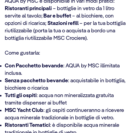
AQUA by MSC è disponibile in vari modi pratici:
Ristoranti principali
– bottiglie in vetro da 1 litro
servite al tavolo;
Bar e buffet
– al bicchiere, con
opzioni di ricarica;
Stazioni refill
– per la tua bottiglia
riutilizzabile (porta la tua o acquista a bordo una
bottiglia riutilizzabile MSC Crociere).
Come gustarla:
Con Pacchetto bevande
: AQUA by MSC illimitata
inclusa.
Senza pacchetto bevande
: acquistabile in bottiglia,
bicchiere o ricarica
Tutti gli ospiti
: acqua non mineralizzata gratuita
tramite dispenser ai buffet
MSC Yacht Club
: gli ospiti continueranno a ricevere
acqua minerale tradizionale in bottiglie di vetro.
Ristoranti Tematici
: è disponibile acqua minerale
tradizionale in bottiglie di vetro