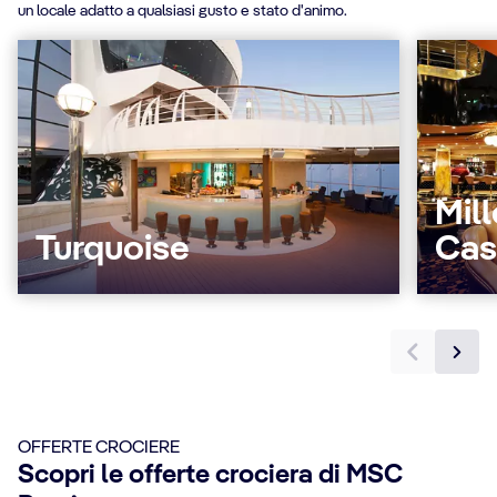
un locale adatto a qualsiasi gusto e stato d'animo.
Mil
Turquoise
Cas
OFFERTE CROCIERE
Scopri le offerte crociera di MSC