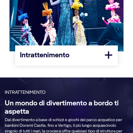
Intrattenimento
INTRATTENIMENTO
Un mondo di divertimento a bordo ti
aspetta
Platinum Theatre
W
Dal divertimento a base di schizzi e giochi del parco acquatico per
bambini Doremi Castle, fino a Vertigo, il più lungo acquascivolo
singolo di tutti i mari, la crociera offre qualsiasi tipo di struttura per