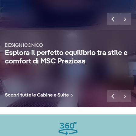
MSC Yacht Club
DE
Suite
S
Goditi una crociera di lusso
indimenticabile con servizio maggiordomo
Ren
DESIGN ICONICO
24 ore su 24, concierge dedicato, bevande
go
Esplora il perfetto equilibrio tra stile e
r
extra premium, pacchetti Internet e un
sp
comfort di MSC Preziosa
sacco di altri vantaggi.
van
Scopri di più
Sco
Scopri tutte le Cabine e Suite