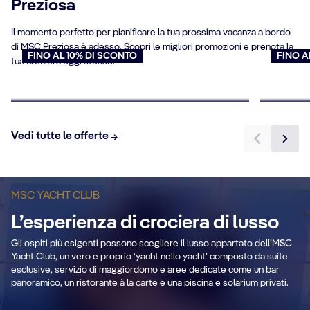
Preziosa
Il momento perfetto per pianificare la tua prossima vacanza a bordo
di MSC Preziosa è adesso. Scopri le migliori promozioni e prenota la
FINO AL 10% DI SCONTO
FINO A
tua crociera oggi stesso.
Crociere per over 65
Offert
Prenota ora
Prenota
Vedi tutte le offerte
Piscina e solarium
privati
MSC YACHT CLUB
A
L’esperienza di crociera di lusso
Un’area esterna esclusiva e lussuosa, con
una piscina affascinante e un ampio
Dal
Gli ospiti più esigenti possono scegliere il lusso appartato dell’MSC
solarium.
pe
Yacht Club, un vero e proprio ‘yacht nello yacht’ composto da suite
esclusive, servizio di maggiordomo e aree dedicate come un bar
panoramico, un ristorante à la carte e una piscina e solarium privati.
Scopri di più
DETTAGLI CABINA