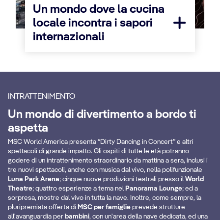
Un mondo dove la cucina
locale incontra i sapori
internazionali
INTRATTENIMENTO
Un mondo di divertimento a bordo ti
aspetta
MSC World America presenta “Dirty Dancing in Concert” e altri
spettacoli di grande impatto. Gli ospiti di tutte le età potranno
godere di un intrattenimento straordinario da mattina a sera, inclusi i
tre nuovi spettacoli, anche con musica dal vivo, nella polifunzionale
Luna Park Arena
; cinque nuove produzioni teatrali presso il
World
Theatre
; quattro esperienze a tema nel
Panorama Lounge
; ed a
Bumper Cars
M
sorpresa, mostre dal vivo in tutta la nave. Inoltre, come sempre, la
pluripremiata offerta di
MSC per famiglie
prevede strutture
all'avanguardia per
bambini
, con un'area della nave dedicata, ed una