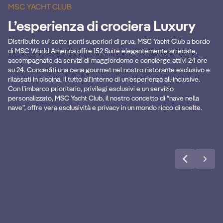
MSC YACHT CLUB
L’esperienza di crociera Luxury
S
Distribuito sui sette ponti superiori di prua, MSC Yacht Club a bordo
Bevande Premium
M
di MSC World America offre 152 Suite elegantemente arredate,
accompagnate da servizi di maggiordomo e concierge attivi 24 ore
su 24. Concediti una cena gourmet nel nostro ristorante esclusivo e
Pacchetto Premium Extra Drink in tutte le
Dal
rilassati in piscina, il tutto all’interno di un’esperienza all-inclusive.
aree della nave
ma
Con l’imbarco prioritario, privilegi esclusivi e un servizio
personalizzato, MSC Yacht Club, il nostro concetto di “nave nella
nave”, offre vera esclusività e privacy in un mondo ricco di scelte.
Learn more
DETTAGLI CABINA
MSC Yacht Club
DE
Suite