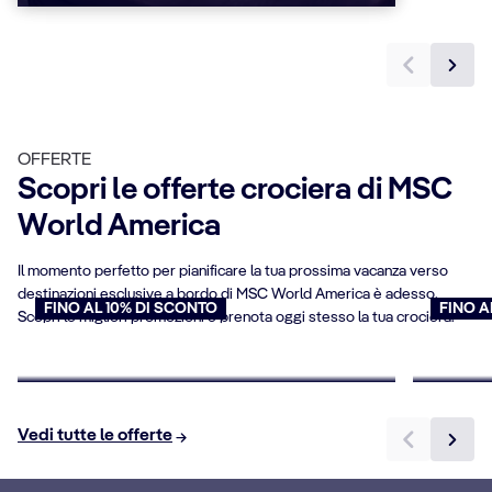
OFFERTE
Scopri le offerte crociera di MSC
World America
Il momento perfetto per pianificare la tua prossima vacanza verso
destinazioni esclusive a bordo di MSC World America è adesso.
FINO AL 10% DI SCONTO
FINO A
Scopri le migliori promozioni e prenota oggi stesso la tua crociera.
Crociere per over 65
Offert
Prenota ora
Prenota
Vedi tutte le offerte