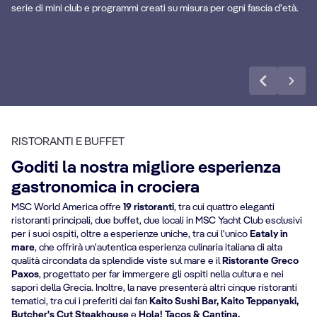
serie di mini club e programmi creati su misura per ogni fascia d'età.
Scopri di più
RISTORANTI E BUFFET
Goditi la nostra migliore esperienza
gastronomica in crociera
MSC World America offre
19 ristoranti
, tra cui quattro eleganti
ristoranti principali, due buffet, due locali in MSC Yacht Club esclusivi
per i suoi ospiti, oltre a esperienze uniche, tra cui l'unico
Eataly in
mare
, che offrirà un'autentica esperienza culinaria italiana di alta
qualità circondata da splendide viste sul mare e il
Ristorante Greco
Paxos
, progettato per far immergere gli ospiti nella cultura e nei
sapori della Grecia. Inoltre, la nave presenterà altri cinque ristoranti
tematici, tra cui i preferiti dai fan
Kaito Sushi Bar, Kaito Teppanyaki,
Butcher's Cut Steakhouse
e
Hola! Tacos & Cantina.