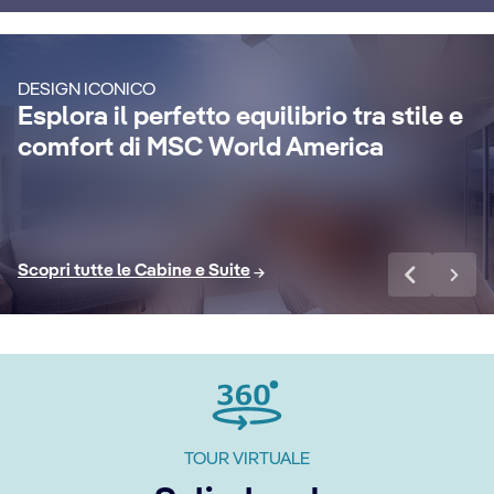
S
Goditi una crociera di lusso
indimenticabile con servizio maggiordomo
Ren
DESIGN ICONICO
24 ore su 24, concierge dedicato, bevande
go
Esplora il perfetto equilibrio tra stile e
r
extra premium, pacchetti Internet e un
sp
comfort di MSC World America
sacco di altri vantaggi.
van
Scopri di più
Sco
Scopri tutte le Cabine e Suite
TOUR VIRTUALE