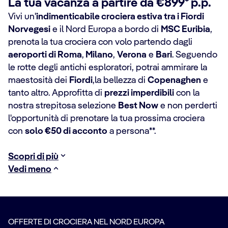
La tua vacanza a partire da €899* p.p.
Vivi un'
indimenticabile crociera estiva tra i Fiordi
Norvegesi
e il Nord Europa a bordo di
MSC Euribia
,
prenota la tua crociera con volo partendo dagli
aeroporti di Roma
,
Milano
,
Verona
e
Bari
. Seguendo
le rotte degli antichi esploratori, potrai ammirare la
maestosità dei
Fiordi
,
la bellezza di
Copenaghen
e
tanto altro. Approfitta di
prezzi imperdibili
con la
nostra strepitosa selezione
Best Now
e non perderti
l'opportunità di prenotare la tua prossima crociera
con
solo €50 di acconto
a persona**.
Scopri di più
Vedi meno
OFFERTE DI CROCIERA NEL NORD EUROPA