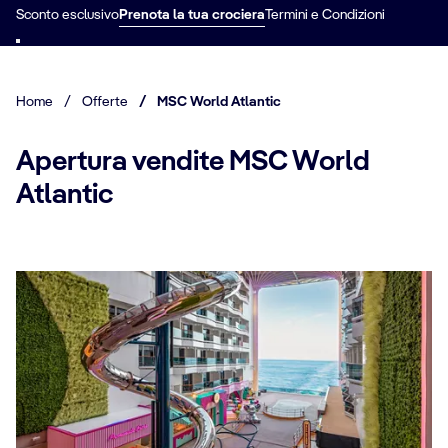
Sconto esclusivo
Prenota la tua crociera
Termini e Condizioni
Home
/
Offerte
/
MSC World Atlantic
Apertura vendite MSC World
Atlantic