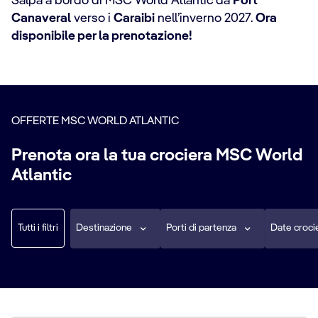
Salpa a bordo di MSC World Atlantic da
Port
Canaveral
verso i
Caraibi
nell’inverno 2027.
Ora
disponibile per la prenotazione!
OFFERTE MSC WORLD ATLANTIC
Prenota ora la tua crociera MSC World
Atlantic
Tutti i filtri
Destinazione
Porti di partenza
Date croci