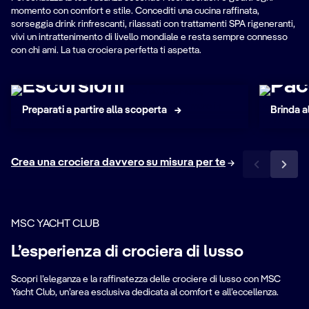
momento con comfort e stile. Concediti una cucina raffinata,
sorseggia drink rinfrescanti, rilassati con trattamenti SPA rigeneranti,
vivi un intrattenimento di livello mondiale e resta sempre connesso
con chi ami. La tua crociera perfetta ti aspetta.
Escursioni
Pac
Preparati a partire alla scoperta
Brinda a
Crea una crociera davvero su misura per te
MSC YACHT CLUB
Aree private ed
L’esperienza di crociera di lusso
esclusive
B
Scopri l’eleganza e la raffinatezza delle crociere di lusso con MSC
Lounge, ristorante, solarium e piscina
Pa
Yacht Club, un’area esclusiva dedicata al comfort e all’eccellenza.
riservati
tut