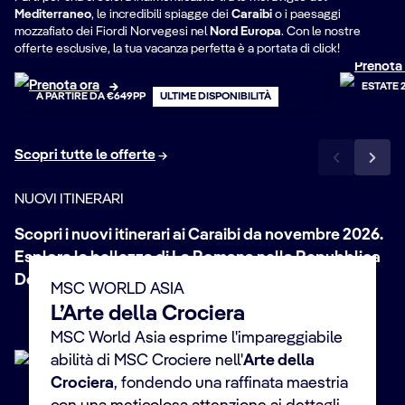
Best Now Estate
Fra
Mediterraneo
, le incredibili spiagge dei
Caraibi
o i paesaggi
2026
mozzafiato dei Fiordi Norvegesi nel
Nord Europa
. Con le nostre
offerte esclusive, la tua vacanza perfetta è a portata di click!
Prenota
Prenota ora
ESTATE 
A PARTIRE DA €649PP
ULTIME DISPONIBILITÀ
Scopri tutte le offerte
NUOVI ITINERARI
Scopri i nuovi itinerari ai Caraibi da novembre 2026.
Repubblica Dominicana,
Esplora la bellezza di La Romana nella Repubblica
vivi la magia dei Caraibi
Dominicana.
MSC WORLD ASIA
Prenota ora
L’Arte della Crociera
NUOVA DESTINAZIONE
MSC World Asia esprime l'impareggiabile
abilità di MSC Crociere nell'
Arte della
Crociera
, fondendo una raffinata maestria