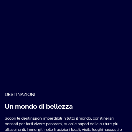
Mediterraneo
DESTINAZIONI
M
Orientale
Un mondo di bellezza
O
Città storiche, isole meravigliose e cucina
Scopri le destinazioni imperdibili in tutto il mondo, con itinerari
deliziosa.
Cit
pensati per farti vivere panorami, suoni e sapori delle culture più
affascinanti. Immergiti nelle tradizioni locali, visita luoghi nascosti e