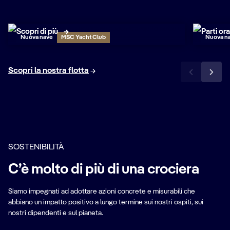
MSC World Atlantic
MSC
Scopri di più
Parti ora
Nuova nave
MSC Yacht Club
Nuova n
Scopri la nostra flotta
SOSTENIBILITÀ
C’è molto di più di una crociera
Siamo impegnati ad adottare azioni concrete e misurabili che
abbiano un impatto positivo a lungo termine sui nostri ospiti, sui
nostri dipendenti e sul pianeta.