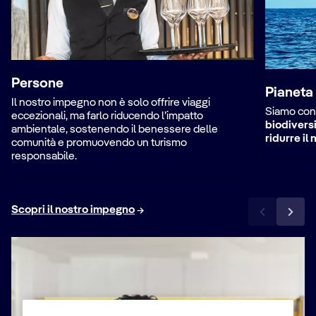
Persone
Pianeta
Il nostro impegno non è solo offrire viaggi
Siamo cons
eccezionali, ma farlo riducendo l’impatto
biodivers
ambientale, sostenendo il benessere delle
ridurre il
comunità e promuovendo un turismo
responsabile.
Scopri il nostro impegno