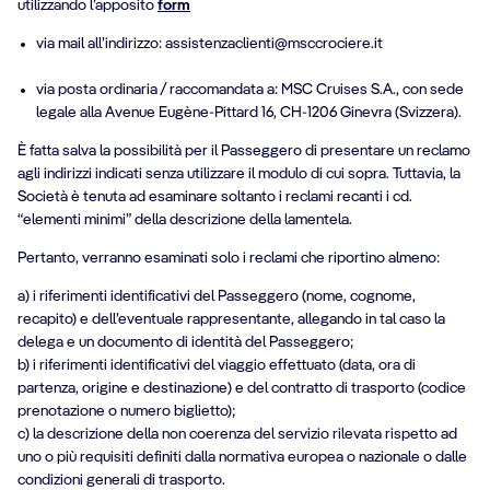
utilizzando l’apposito
form
via mail all’indirizzo: assistenzaclienti@msccrociere.it
via posta ordinaria / raccomandata a: MSC Cruises S.A., con sede
legale alla Avenue Eugène-Pittard 16, CH-1206 Ginevra (Svizzera).
È fatta salva la possibilità per il Passeggero di presentare un reclamo
agli indirizzi indicati senza utilizzare il modulo di cui sopra. Tuttavia, la
Società è tenuta ad esaminare soltanto i reclami recanti i cd.
“elementi minimi” della descrizione della lamentela.
Pertanto, verranno esaminati solo i reclami che riportino almeno:
a) i riferimenti identificativi del Passeggero (nome, cognome,
recapito) e dell’eventuale rappresentante, allegando in tal caso la
delega e un documento di identità del Passeggero;
b) i riferimenti identificativi del viaggio effettuato (data, ora di
partenza, origine e destinazione) e del contratto di trasporto (codice
prenotazione o numero biglietto);
c) la descrizione della non coerenza del servizio rilevata rispetto ad
uno o più requisiti definiti dalla normativa europea o nazionale o dalle
condizioni generali di trasporto.