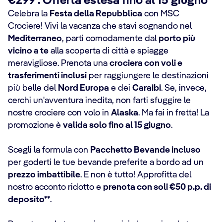
€299*. Offerta estesa fino al 15 giugno
Celebra la
Festa della Repubblica
con MSC
Crociere! Vivi la vacanza che stavi sognando nel
Mediterraneo
, parti comodamente dal
porto più
vicino a te
alla scoperta di città e spiagge
meravigliose. Prenota una
crociera con voli e
trasferimenti inclusi
per raggiungere le destinazioni
più belle del
Nord Europa
e dei
Caraibi
. Se, invece,
cerchi un'avventura inedita, non farti sfuggire le
nostre crociere con volo in
Alaska
. Ma fai in fretta! La
promozione è
valida solo fino al 15 giugno
.
Scegli la formula con
Pacchetto Bevande incluso
per goderti le tue bevande preferite a bordo ad un
prezzo imbattibile
. E non è tutto! Approfitta del
nostro acconto ridotto e
prenota con soli €50 p.p. di
deposito**
.