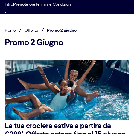
Intro
Prenota ora
Termini e Condizioni
Home
/
Offerte
/
Promo 2 giugno
Promo 2 Giugno
La tua crociera estiva a partire da